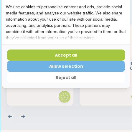
We use cookies to personalize content and ads, provide social
Speciaal aanbevolen voor jou
media features, and analyze our website traffic. We also share
information about your use of our site with our social media,
advertising, and analytics partners. These partners may
combine it with other information you've provided to them or that
they've collected from your use of their services.
Accept all
Tebodont Tandpasta Met
Tebodont Mondwat
Allow selection
Fluoride | 75 ml
Zonder Fluoride | 50
Reject all
12,50
17,95