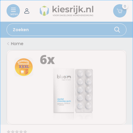
0
Home