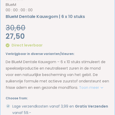
BlueM
0
0
:
0
0
:
0
0
:
0
0
BlueM Dentale Kauwgom | 6 x 10 stuks
30,60
27,50
Direct leverbaar
Verkrijgbaar in diverse varianten/kleuren:
De BlueM Dentale Kauwgom – 6 x 10 stuks stimuleert de
speekselproductie en neutraliseert zuren in de mond
voor een natuurlijke bescherming van het gebit. De
suikervrije formule met actieve zuurstof ondersteunt een
frisse adem en een gezonde mondflora.
Toon meer
Choose from:
Lage verzendkosten vanaf 3,99 en
Gratis Verzenden
vanaf 59.-