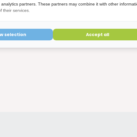
d analytics partners. These partners may combine it with other informat
 their services.
etourvoorwaarden
ow selection
Accept all
ering is verbroken kunnen niet geretourneerd worden en