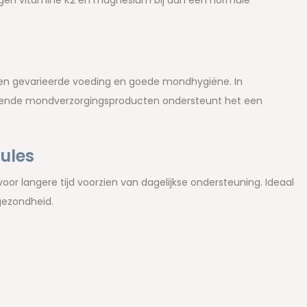
gen vitamine K2 en magnesium bij aan een normale
een gevarieerde voeding en goede mondhygiëne. In
ssende mondverzorgingsproducten ondersteunt het een
ules
oor langere tijd voorzien van dagelijkse ondersteuning. Ideaal
gezondheid.