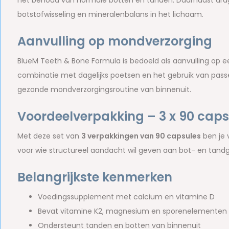
het behoud van normale botten en tanden. Daarnaast dra
botstofwisseling en mineralenbalans in het lichaam.
Aanvulling op mondverzorging
BlueM Teeth & Bone Formula is bedoeld als aanvulling op 
combinatie met dagelijks poetsen en het gebruik van pa
gezonde mondverzorgingsroutine van binnenuit.
Voordeelverpakking – 3 x 90 caps
Met deze set van
3 verpakkingen van 90 capsules
ben je v
voor wie structureel aandacht wil geven aan bot- en tand
Belangrijkste kenmerken
Voedingssupplement met calcium en vitamine D
Bevat vitamine K2, magnesium en sporenelementen
Ondersteunt tanden en botten van binnenuit