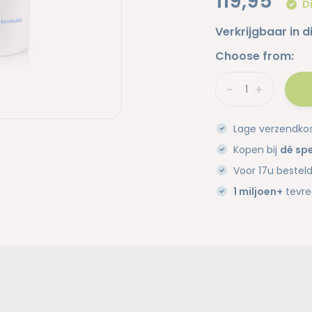
119,95
Di
Verkrijgbaar in d
Choose from:
-
+
Lage verzendko
Kopen bij
dé spe
Voor 17u bestel
1 miljoen+
tevre