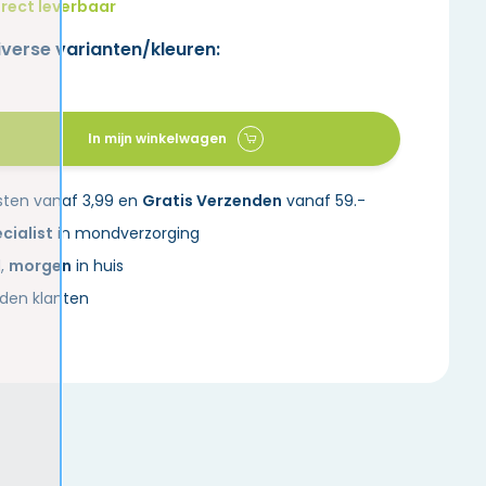
rect leverbaar
iverse varianten/kleuren:
In mijn winkelwagen
sten vanaf 3,99 en
Gratis Verzenden
vanaf 59.-
cialist
in mondverzorging
d,
morgen
in huis
den klanten