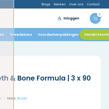
Blogs
Merken
Over ons
Contact
0
Inloggen
en
Tweedekans
Voordeelverpakkingen
Kiesrijks Keuze
th & Bone Formula | 3 x 90
n
Merk:
BlueM