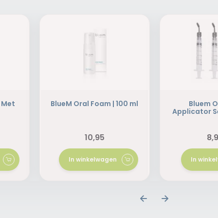
 Met
BlueM Oral Foam | 100 ml
Bluem O
l
Applicator S
10,95
8,
In winkelwagen
In wink