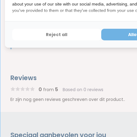
about your use of our site with our social media, advertising, an
Merk:
BlueM
you've provided to them or that they've collected from your use of
Let op
Dit is een hygiëne product met aangepaste r
ⓘ
Reject all
All
Hygiëneartikelen waarvan de verzegeling na de lev
hebben ook een waardevermindering van 100%.
Reviews
0
5
from
Based on 0 reviews
Er zijn nog geen reviews geschreven over dit product..
Speciaal aanbevolen voor jou