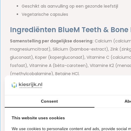
Geschikt als aanvulling op een gezonde leefstijl
Vegetarische capsules
Ingrediënten BlueM Teeth & Bone
Samenstelling per dagelijkse dosering:
Calcium (calciu
magnesiumcitraat), Silicium (bamboe-extract), Zink (zi
gluconaat), Koper (kopergluconaat), Vitamine C (calciuma
fosfaat), Vitamine A (bèta-caroteen), Vitamine K2 (menaqu
(methylcobalamine), Betaïne HCl.
Hulpstoffen capsule:
Hydroxypropylmethylcellulose (vegeta
Vrij van gluten, lactose en toegevoegde suikers.
Consent
Ab
Inhoud van de grootverpakking
This website uses cookies
3 x 90 capsules BlueM Teeth & Bone Formula
We use cookies to personalize content and ads, provide social m