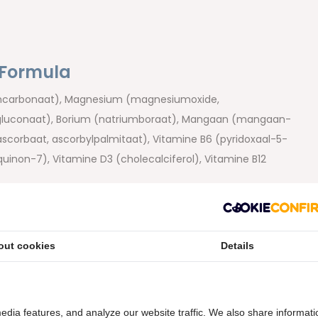
 Formula
mcarbonaat), Magnesium (magnesiumoxide,
nkgluconaat), Borium (natriumboraat), Mangaan (mangaan-
scorbaat, ascorbylpalmitaat), Vitamine B6 (pyridoxaal-5-
inon-7), Vitamine D3 (cholecalciferol), Vitamine B12
rische capsule), rijstzetmeel, zonnebloemolie.
out cookies
Details
edia features, and analyze our website traffic. We also share informati