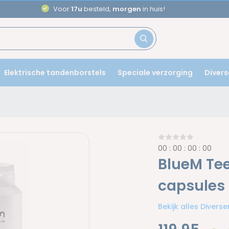
Aanbevolen door
tandartsen
Elektrische tandenborstels
Speciale verzorging
Divers
0
0
:
0
0
:
0
0
:
0
0
BlueM Tee
capsules
Bekijk alles Diverse