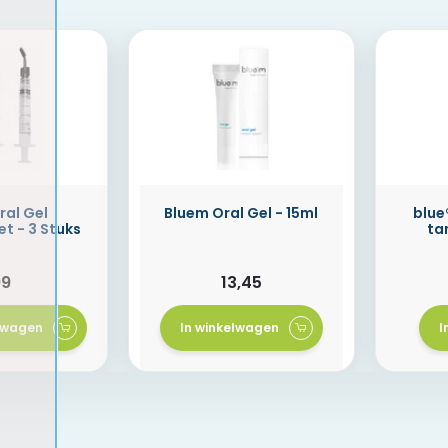
ral Gel
Bluem Oral Gel - 15ml
blue
et - 3 Stuks
ta
99
13,45
elwagen
In winkelwagen
I