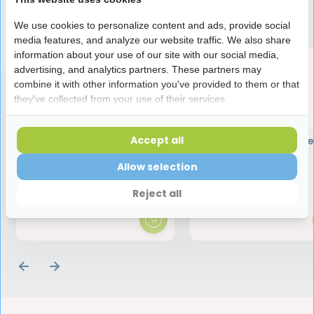
Speciaal aanbevolen voor jou
We use cookies to personalize content and ads, provide social
media features, and analyze our website traffic. We also share
information about your use of our site with our social media,
advertising, and analytics partners. These partners may
combine it with other information you've provided to them or that
they've collected from your use of their services.
Accept all
Ecosym Dagbehandeling
Ecosym Dagbehande
Gebitsborstel | 1 stuk
Gel - 100 ml
Allow selection
3,25
6,45
Reject all