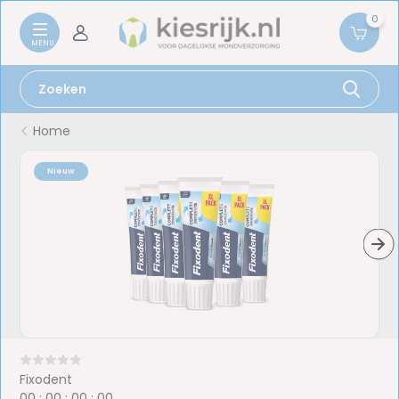
0
Home
Nieuw
Fixodent
0
0
:
0
0
:
0
0
:
0
0