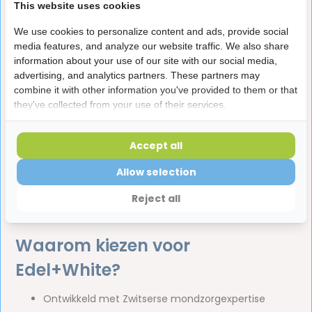
van het tandvlees. Deze tandpasta ondersteunt een
This website uses cookies
gezonde mondflora en helpt bij het onderhouden van
We use cookies to personalize content and ads, provide social
sterk en verzorgd tandvlees.
media features, and analyze our website traffic. We also share
information about your use of our site with our social media,
Tongreiniging als aanvulling op
advertising, and analytics partners. These partners may
mondhygiëne
combine it with other information you've provided to them or that
they've collected from your use of their services.
Met de
Edel+White Tongreiniger | 3 stuks
Voordeelverpakking
verwijder je bacteriën en aanslag
Accept all
van de tong die een slechte adem kunnen veroorzaken.
Allow selection
Een tongreiniger is een waardevolle aanvulling op je
dagelijkse routine met
tandpasta
en andere producten
Reject all
voor
mondverzorging
.
Waarom kiezen voor
Edel+White?
Ontwikkeld met Zwitserse mondzorgexpertise