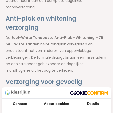
waarde hecht aan een complete dagelijkse
mondverzorging
.
Anti-plak en whitening
verzorging
De
Edel+White Tandpasta Anti-Plak + Whitening – 75
ml – Witte Tanden
helpt tandplak verwijderen en
ondersteunt het verminderen van oppervlakkige
verkleuringen. De formule draagt bij aan een frisse adem
en een stralender gebit zonder de dagelijkse
mondhygiëne uit het oog te verliezen.
Verzorging voor gevoelig
tandvlees
De
Edel+White Tandpasta Gum Care Forte | 75 ml |
Consent
About cookies
Details
Tandvleesverzorging
is ontwikkeld voor extra verzorging