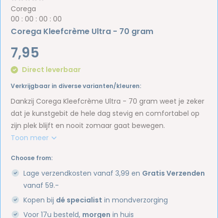
Corega
0
0
:
0
0
:
0
0
:
0
0
Corega Kleefcrème Ultra - 70 gram
7,95
Direct leverbaar
Verkrijgbaar in diverse varianten/kleuren:
Dankzij Corega Kleefcrème Ultra - 70 gram weet je zeker
dat je kunstgebit de hele dag stevig en comfortabel op
zijn plek blijft en nooit zomaar gaat bewegen.
Toon meer
Choose from:
Lage verzendkosten vanaf 3,99 en
Gratis Verzenden
vanaf 59.-
Kopen bij
dé specialist
in mondverzorging
Voor 17u besteld,
morgen
in huis