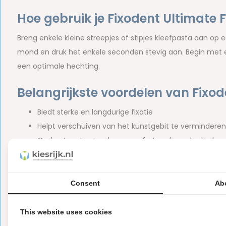
Hoe gebruik je Fixodent Ultimate 
Breng enkele kleine streepjes of stipjes kleefpasta aan op 
mond en druk het enkele seconden stevig aan. Begin met ee
een optimale hechting.
Belangrijkste voordelen van Fixod
Biedt sterke en langdurige fixatie
Helpt verschuiven van het kunstgebit te verminderen
Ondersteunt extra draagcomfort gedurende de dag
Helpt voedseldeeltjes onder het kunstgebit te vermi
Zorgt voor een langdurig fris mondgevoel
Is geschikt voor dagelijks gebruik
Consent
Ab
Zit in een voordeelverpakking met 12 tubes van 40 g
This website uses cookies
Ingrediënten