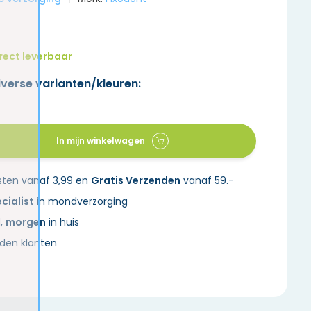
rect leverbaar
iverse varianten/kleuren:
In mijn winkelwagen
sten vanaf 3,99 en
Gratis Verzenden
vanaf 59.-
cialist
in mondverzorging
d,
morgen
in huis
den klanten