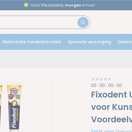
Aanbevolen door
tandartsen
Elektrische tandenborstels
Speciale verzorging
Divers
0
0
:
0
0
:
0
0
:
0
0
Fixodent 
voor Kunst
Voordeel
Bekijk alles Specia