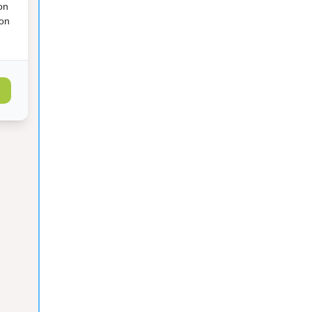
on
ion