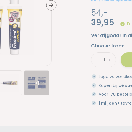
54,-
39,95
Di
Verkrijgbaar in d
Choose from:
-
+
Lage verzendko
+1
Kopen bij
dé spe
Voor 17u bestel
1 miljoen+
tevre