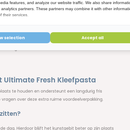
edia features, and analyze our website traffic. We also share informati
d analytics partners. These partners may combine it with other informat
, Paraffinum Liquidum, Silica, Aroma, Menthol.
 their services.
ow selection
Accept all
it – 40 g
t Ultimate Fresh Kleefpasta
 plaats te houden en ondersteunt een langdurig fris
 vragen over deze extra ruime voordeelverpakking.
zitten?
e dag. Hierdoor blijft het kunstgebit beter op zijn plaats