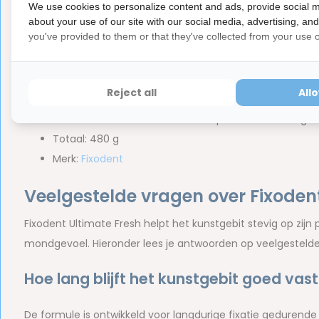
We use cookies to personalize content and ads, provide social m
about your use of our site with our social media, advertising, an
Calcium/Zinc PVM/MA Copolymer, Petrolatum, Cellulose Gum
you've provided to them or that they've collected from your use of
De samenstelling kan volgens de fabrikant licht variëren.
Inhoud van de verpakking:
Reject all
All
12 x Fixodent Ultimate Fresh Kleefpasta voor Kunstgeb
Totaal: 480 g
Merk:
Fixodent
Veelgestelde vragen over Fixoden
Fixodent Ultimate Fresh helpt het kunstgebit stevig op zijn
mondgevoel. Hieronder lees je antwoorden op veelgestelde
Hoe lang blijft het kunstgebit goed vast
De formule is ontwikkeld voor langdurige fixatie gedurende d