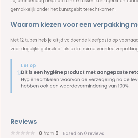
Ja, de kleeflaag helpt de ruimte tussen kunstgebit en tand
gemakkelijk onder het kunstgebit terechtkomen.
Waarom kiezen voor een verpakking me
Met 12 tubes heb je altijd voldoende kleefpasta op voorraad 
voor dagelijks gebruik of als extra ruime voordeelverpakking
Let op
Dit is een hygiëne product met aangepaste r
ⓘ
Hygiëneartikelen waarvan de verzegeling na de lev
hebben ook een waardevermindering van 100%.
Reviews
0
5
from
Based on 0 reviews