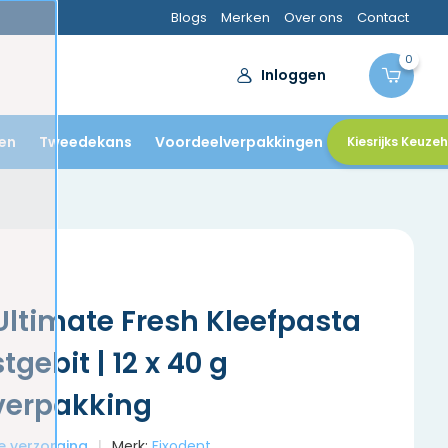
Blogs
Merken
Over ons
Contact
0
Inloggen
en
Tweedekans
Voordeelverpakkingen
Kiesrijks Keuze
Ultimate Fresh Kleefpasta
gebit | 12 x 40 g
verpakking
le verzorging
Merk:
Fixodent