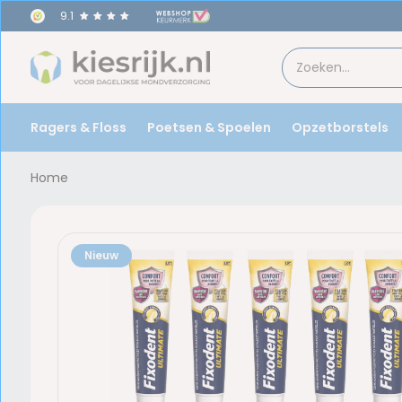
9.1
Ragers & Floss
Poetsen & Spoelen
Opzetborstels
Home
Nieuw