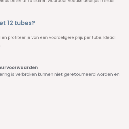
vlees beter af te sluiten waardoor voedseldeeltjes minder
t 12 tubes?
en profiteer je van een voordeligere prijs per tube. Ideaal
.
etourvoorwaarden
ering is verbroken kunnen niet geretourneerd worden en