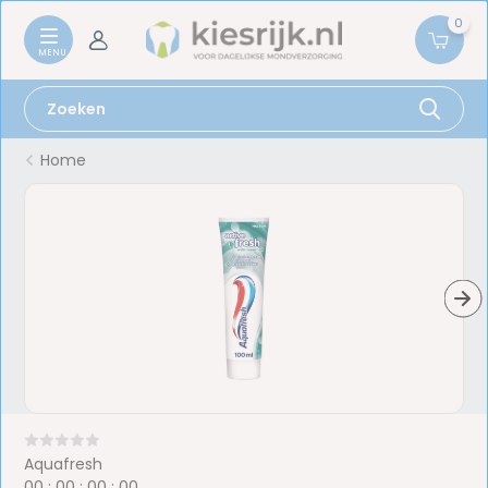
0
Home
Aquafresh
0
0
:
0
0
:
0
0
:
0
0