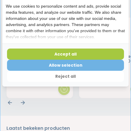
Speciaal aanbevolen voor jou
We use cookies to personalize content and ads, provide social
media features, and analyze our website traffic. We also share
information about your use of our site with our social media,
advertising, and analytics partners. These partners may
combine it with other information you've provided to them or that
they've collected from your use of their services.
Accept all
Meridol Tandpasta | 75 ml
Marvis Mondwate
Cinnamon Mint | 120
Allow selection
3,45
9,45
Reject all
Laatst bekeken producten