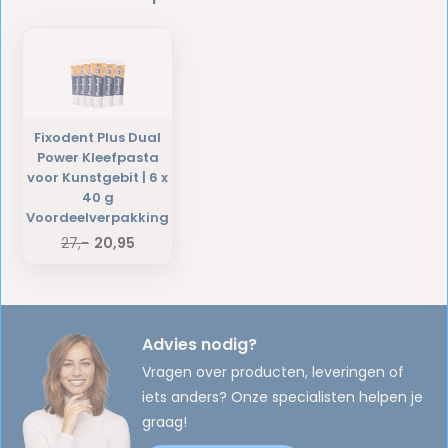
Fixodent Plus Dual
Power Kleefpasta
voor Kunstgebit | 6 x
40 g
Voordeelverpakking
27,-
20,95
Advies nodig?
Vragen over producten, leveringen of
iets anders? Onze specialisten helpen je
graag!