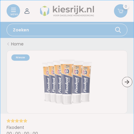
0
Home
Nieuw
Fixodent
0
0
:
0
0
:
0
0
:
0
0