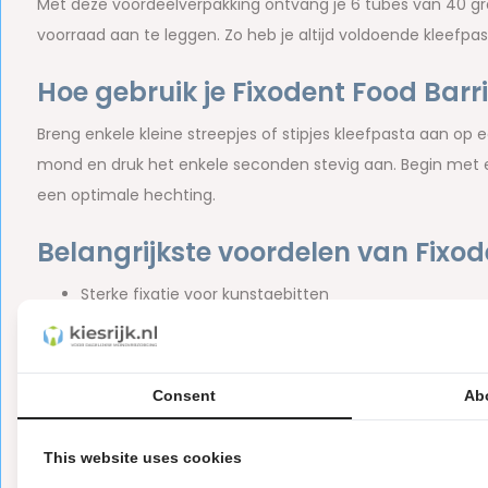
Met deze voordeelverpakking ontvang je 6 tubes van 40 gra
voorraad aan te leggen. Zo heb je altijd voldoende kleefpast
Hoe gebruik je Fixodent Food Barr
Breng enkele kleine streepjes of stipjes kleefpasta aan op 
mond en druk het enkele seconden stevig aan. Begin met ee
een optimale hechting.
Belangrijkste voordelen van Fixod
Sterke fixatie voor kunstgebitten
Helpt voedseldeeltjes onder het kunstgebit te vermi
Helpt verschuiven van het kunstgebit te verminderen
Ondersteunt extra draagcomfort gedurende de dag
Consent
Ab
Frisse smaak voor een langdurig schoon mondgevoel
Geschikt voor dagelijks gebruik
This website uses cookies
Voordeelverpakking met 6 tubes van 40 gram