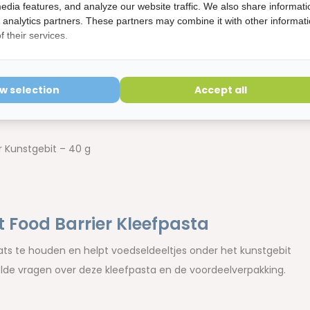
edia features, and analyze our website traffic. We also share informati
d analytics partners. These partners may combine it with other informat
 their services.
, Paraffinum Liquidum, Silica, Aroma, Menthol.
ow selection
Accept all
r Kunstgebit – 40 g
t Food Barrier Kleefpasta
laats te houden en helpt voedseldeeltjes onder het kunstgebit
lde vragen over deze kleefpasta en de voordeelverpakking.