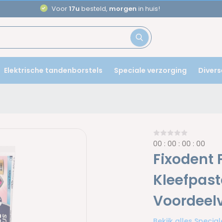
Aanbevolen door
tandartsen
Elektrische tandenborstels
Speciale verzorging
Divers
0
0
:
0
0
:
0
0
:
0
0
Fixodent 
Kleefpast
Voordeel
Bekijk alles Specia