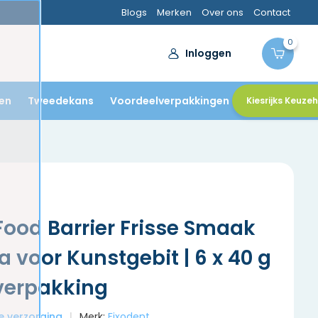
Blogs
Merken
Over ons
Contact
0
Inloggen
en
Tweedekans
Voordeelverpakkingen
Kiesrijks Keuze
Food Barrier Frisse Smaak
a voor Kunstgebit | 6 x 40 g
verpakking
le verzorging
Merk:
Fixodent