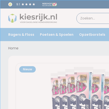
9.1
Ragers & Floss
Poetsen & Spoelen
Opzetborstels
Home
Nieuw