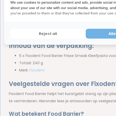
We use cookies to personalize content and ads, provide social m
about your use of our site with our social media, advertising, an
Ingrediënten
you've provided to them or that they've collected from your use of
Calcium/Zinc PVM/MA Copolymer, Petrolatum, Cellulose Gum
De samenstelling kan volgens de fabrikant licht variëren.
Reject all
All
Inhoud van de verpakking:
6 x Fixodent Food Barrier Frisse Smaak Kleefpasta voo
Totaal: 240 g
Merk:
Fixodent
Veelgestelde vragen over Fixoden
Fixodent Food Barrier helpt het kunstgebit stevig op zijn p
te verminderen. Hieronder lees je antwoorden op veelgeste
Wat betekent Food Barrier?