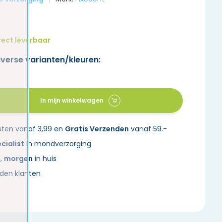
rect leverbaar
iverse varianten/kleuren:
In mijn winkelwagen
sten vanaf 3,99 en
Gratis Verzenden
vanaf 59.-
cialist
in mondverzorging
d,
morgen
in huis
den klanten