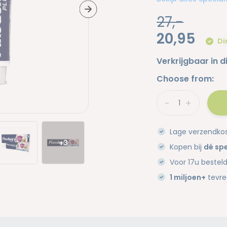
27,-
20,95
Di
Verkrijgbaar in d
Choose from:
-
+
Lage verzendko
+3
Kopen bij
dé spe
Voor 17u bestel
1 miljoen+
tevre