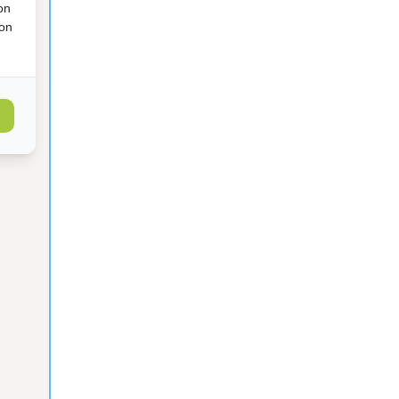
on
ion