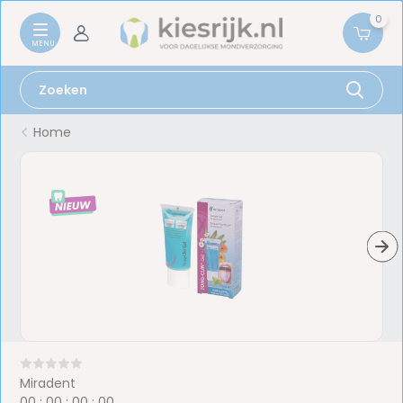
0
Home
Miradent
0
0
:
0
0
:
0
0
:
0
0