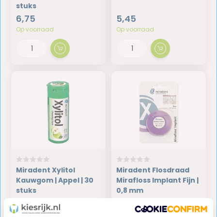
stuks
6,75
5,45
Op voorraad
Op voorraad
Miradent Xylitol
Miradent Flosdraad
Kauwgom | Appel | 30
Mirafloss Implant Fijn |
stuks
0,8 mm
3,85
5,95
Op voorraad
Op voorraad