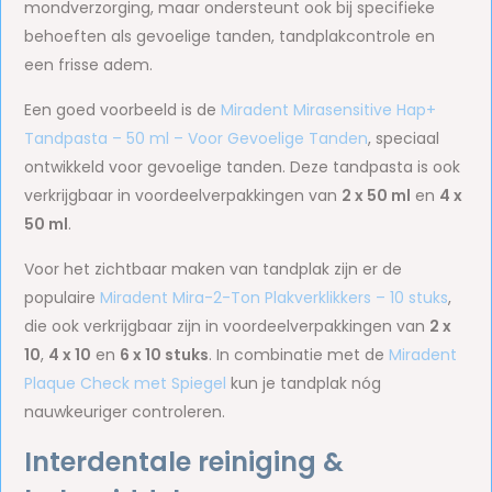
mondverzorging, maar ondersteunt ook bij specifieke
behoeften als gevoelige tanden, tandplakcontrole en
een frisse adem.
Een goed voorbeeld is de
Miradent Mirasensitive Hap+
Tandpasta – 50 ml – Voor Gevoelige Tanden
, speciaal
ontwikkeld voor gevoelige tanden. Deze tandpasta is ook
verkrijgbaar in voordeelverpakkingen van
2 x 50 ml
en
4 x
50 ml
.
Voor het zichtbaar maken van tandplak zijn er de
populaire
Miradent Mira-2-Ton Plakverklikkers – 10 stuks
,
die ook verkrijgbaar zijn in voordeelverpakkingen van
2 x
10
,
4 x 10
en
6 x 10 stuks
. In combinatie met de
Miradent
Plaque Check met Spiegel
kun je tandplak nóg
nauwkeuriger controleren.
Interdentale reiniging &