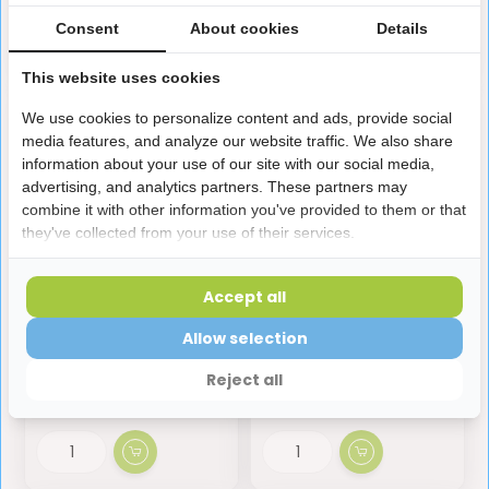
Consent
About cookies
Details
This website uses cookies
We use cookies to personalize content and ads, provide social
media features, and analyze our website traffic. We also share
information about your use of our site with our social media,
advertising, and analytics partners. These partners may
combine it with other information you've provided to them or that
they've collected from your use of their services.
Accept all
Miradent Xylitol
Miradent
Kauwgom | Aardbei |
Tandreinigingsgel
Allow selection
30 stuks
Mirawhite | 100 ml
Reject all
3,85
6,35
Op voorraad
Op voorraad