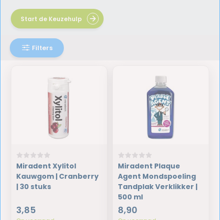
Start de Keuzehulp
Filters
Miradent Xylitol
Miradent Plaque
Kauwgom | Cranberry
Agent Mondspoeling
| 30 stuks
Tandplak Verklikker |
500 ml
3,85
8,90