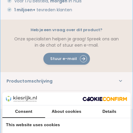
Voor 17u besteld,
morgen
in huis
1 miljoen+
tevreden klanten
Heb je een vraag over dit product?
Onze specialisten helpen je graag! Spreek ons aan
in de chat of stuur een e-mail.
Stuur e-mail
Productomschrijving
Reviews
Consent
About cookies
Details
This website uses cookies
Speciaal aanbevolen voor jou