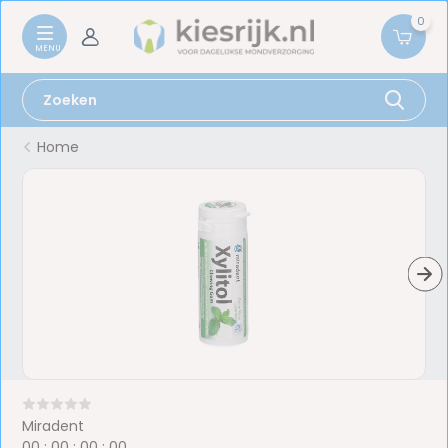
0
Home
Miradent
0
0
:
0
0
:
0
0
:
0
0