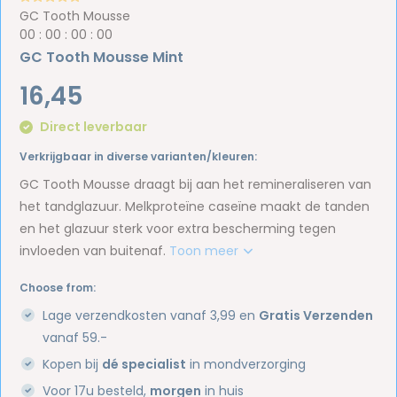
GC Tooth Mousse
0
0
:
0
0
:
0
0
:
0
0
GC Tooth Mousse Mint
16,45
Direct leverbaar
Verkrijgbaar in diverse varianten/kleuren:
GC Tooth Mousse draagt bij aan het remineraliseren van
het tandglazuur. Melkproteïne caseïne maakt de tanden
en het glazuur sterk voor extra bescherming tegen
invloeden van buitenaf.
Toon meer
Choose from:
Lage verzendkosten vanaf 3,99 en
Gratis Verzenden
vanaf 59.-
Kopen bij
dé specialist
in mondverzorging
Voor 17u besteld,
morgen
in huis