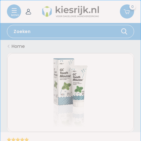
0
Home