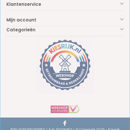
Klantenservice
Mijn account
Categorieën
BTW: NL861887438B01
KvK: 81009453
© Copyright 2026 - Kiesrijk