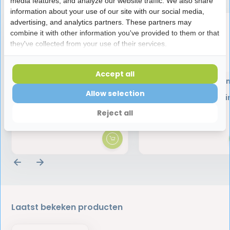
media features, and analyze our website traffic. We also share
information about your use of our site with our social media,
advertising, and analytics partners. These partners may
combine it with other information you've provided to them or that
they've collected from your use of their services.
Accept all
GUM AftaClear Gel | 10 ml
Blue M Oral Gel | 15 m
Mondgel voor
Allow selection
Tandvleesverzorgi
Reject all
6,95
21,95
Laatst bekeken producten