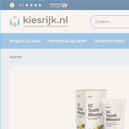
9.1
oor
17u
besteld,
morgen
in huis!
Ragers & Floss
Poetsen & Spoelen
Opzetborstels
Home