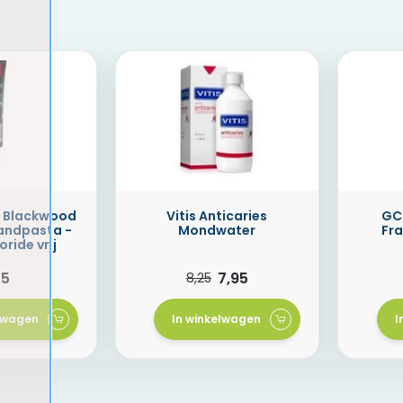
l Blackwood
Vitis Anticaries
GC
andpasta -
Mondwater
Fr
oride vrij
25
7,95
8,25
elwagen
In winkelwagen
I