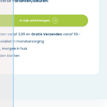
iverse varianten/kleuren:
In mijn winkelwagen
sten vanaf 3,99 en
Gratis Verzenden
vanaf 59.-
cialist
in mondverzorging
d,
morgen
in huis
den klanten