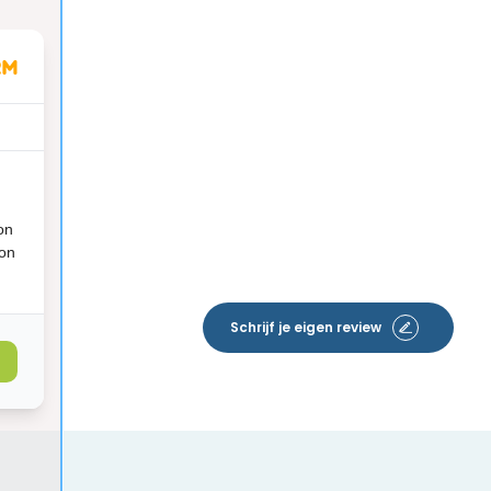
on
ion
Schrijf je eigen review