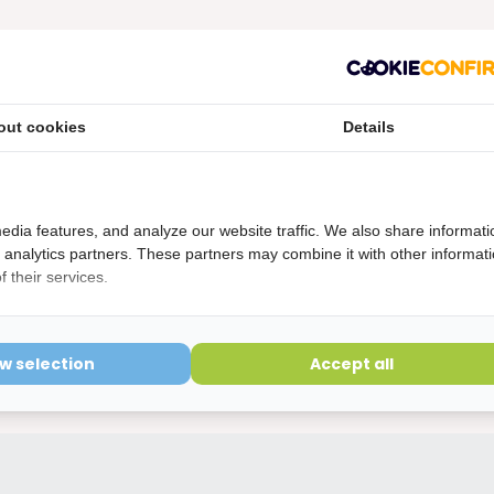
out cookies
Details
etourvoorwaarden
ering is verbroken kunnen niet geretourneerd worden en
edia features, and analyze our website traffic. We also share informati
d analytics partners. These partners may combine it with other informat
 their services.
ow selection
Accept all