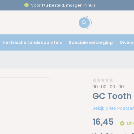
Aanbevole
Elektrische tandenborstels
Speciale verzorging
Divers
0
0
:
0
0
:
0
0
:
0
0
GC Tooth
Bekijk alles Poets
16,45
Dir