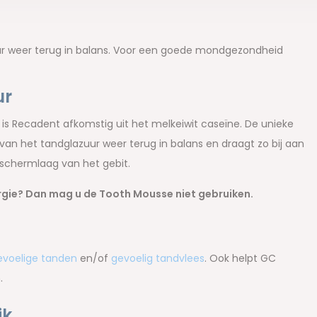
r weer terug in balans. Voor een goede mondgezondheid
ur
is Recadent afkomstig uit het melkeiwit caseïne. De unieke
n het tandglazuur weer terug in balans en draagt zo bij aan
beschermlaag van het gebit.
ergie? Dan mag u de Tooth Mousse niet gebruiken.
evoelige tanden
en/of
gevoelig tandvlees
. Ook helpt GC
n.
ik