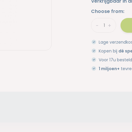
Verkrijgbaar in d
Choose from:
-
+
Lage verzendko
Kopen bij
dé spe
Voor 17u bestel
1 miljoen+
tevre