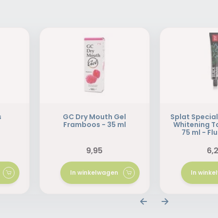
s
GC Dry Mouth Gel
Splat Specia
Framboos - 35 ml
Whitening T
75 ml - Flu
9,95
6,
In winkelwagen
In wink