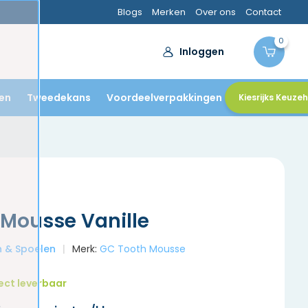
n door
tandartsen
Blogs
Merken
Over ons
Contact
0
Inloggen
en
Tweedekans
Voordeelverpakkingen
Kiesrijks Keuze
 Mousse Vanille
en & Spoelen
Merk:
GC Tooth Mousse
ect leverbaar