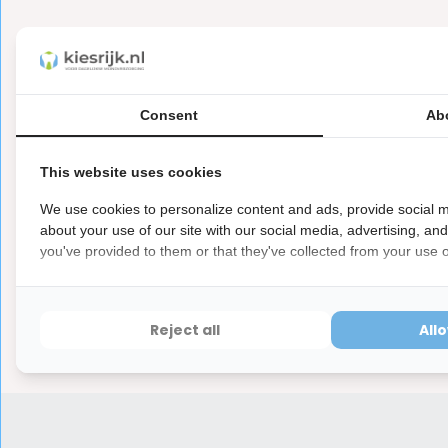
Let op
Consent
Ab
Dit is een hygiëne product met aangepaste r
ⓘ
Hygiëneartikelen waarvan de verzegeling na de lev
hebben ook een waardevermindering van 100%.
This website uses cookies
We use cookies to personalize content and ads, provide social m
about your use of our site with our social media, advertising, an
you've provided to them or that they've collected from your use of
Reviews
0
5
from
Based on 0 reviews
Reject all
All
Er zijn nog geen reviews geschreven over dit product..