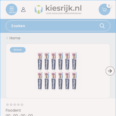
0
Home
Nieuw
Fixodent
0
0
:
0
0
:
0
0
:
0
0