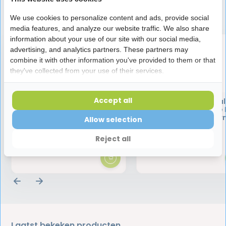
Speciaal aanbevolen voor jou
We use cookies to personalize content and ads, provide social
media features, and analyze our website traffic. We also share
information about your use of our site with our social media,
advertising, and analytics partners. These partners may
combine it with other information you've provided to them or that
they've collected from your use of their services.
Accept all
Fixodent Original
Fixodent Original
Kleefpasta Complete Fresh
Kleefpasta Complete 
47 gram | Nieuwe Formule
70 gram | Nieuwe for
Allow selection
2025
2025
4,50
5,95
Reject all
Laatst bekeken producten