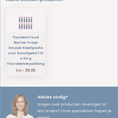
Fixodent Food
Barrier Frisse
Smaak Kleefpasta
voor Kunstgebit | 12
x 40 g
Voordeelverpakking
54,-
39,95
Advies nodig?
Vragen over producten, leveringen of
iets anders? Onze specialisten helpen je
graag!