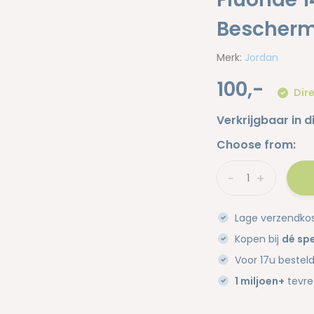
Bescherm
Merk:
Jordan
100,-
Dire
Verkrijgbaar in d
Choose from:
-
+
Lage verzendko
Kopen bij
dé spe
Voor 17u bestel
1 miljoen+
tevre