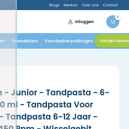
Blogs
Merken
Over ons
Contact
0
Inloggen
en
Tweedekans
Voordeelverpakkingen
Kiesrijks Keuze
n - Junior - Tandpasta - 6-
 50 ml - Tandpasta Voor
- Tandpasta 6-12 Jaar -
1450 Ppm - Wisselgebit