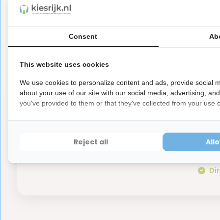
0
5
from
Based on 0 reviews
Er zijn nog geen reviews geschreven over dit product..
Consent
Ab
This website uses cookies
We use cookies to personalize content and ads, provide social m
about your use of our site with our social media, advertising, an
2 x
you've provided to them or that they've collected from your use of
50 
100,-
6-1
Reject all
All
Bes
Dir