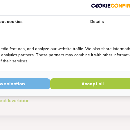
out cookies
Details
edia features, and analyze our website traffic. We also share informati
d analytics partners. These partners may combine it with other informat
 Jordan - Junior - Tandpasta - 6-12 j
 their services.
ml - Tandpasta Voor Kinderen - Ta
2 Jaar - Fluoride 1450 Ppm - Wisselg
ow selection
Accept all
cherming - Gaatjesvoorkomend
ect leverbaar