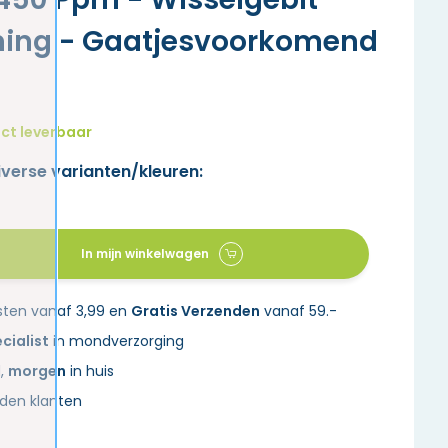
ing - Gaatjesvoorkomend
ct leverbaar
iverse varianten/kleuren:
In mijn winkelwagen
sten vanaf 3,99 en
Gratis Verzenden
vanaf 59.-
cialist
in mondverzorging
d,
morgen
in huis
den klanten