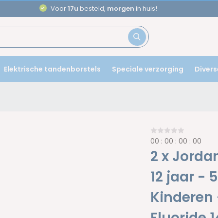
Voor
17u
besteld,
morgen
in huis!
Elektrische tandenborstels
Speciale verzorging
Divers
0
0
:
0
0
:
0
0
:
0
0
2 x Jorda
12 jaar -
Kinderen 
Fluoride 