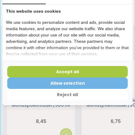
This website uses cookies
Reviews
We use cookies to personalize content and ads, provide social
media features, and analyze our website traffic. We also share
information about your use of our site with our social media,
advertising, and analytics partners. These partners may
Speciaal aanbevolen voor jou
combine it with other information you've provided to them or that
they've collected from your use of their services.
Accept all
Allow selection
Reject all
Dentaid Xeros
Vitis Gezond Tandvl
Mondspoelmiddel | 500 ml
Mondspoelmiddel | 5
8,45
6,75