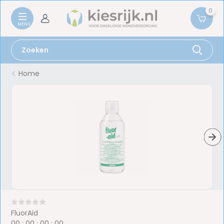
0
Home
FluorAid
0
0
:
0
0
:
0
0
:
0
0