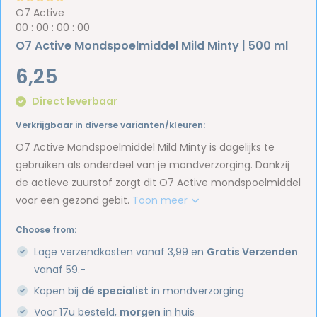
O7 Active
0
0
:
0
0
:
0
0
:
0
0
O7 Active Mondspoelmiddel Mild Minty | 500 ml
6,25
Direct leverbaar
Verkrijgbaar in diverse varianten/kleuren:
O7 Active Mondspoelmiddel Mild Minty is dagelijks te
gebruiken als onderdeel van je mondverzorging. Dankzij
de actieve zuurstof zorgt dit O7 Active mondspoelmiddel
voor een gezond gebit.
Toon meer
Choose from:
Lage verzendkosten vanaf 3,99 en
Gratis Verzenden
vanaf 59.-
Kopen bij
dé specialist
in mondverzorging
Voor 17u besteld,
morgen
in huis