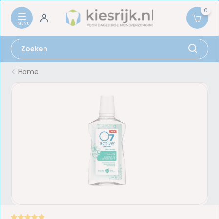
0
Home