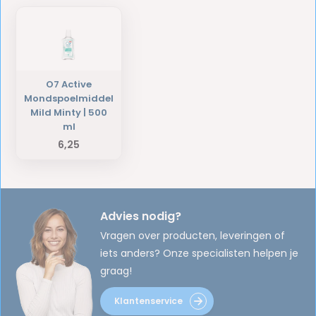
O7 Active
Mondspoelmiddel
Mild Minty | 500
ml
6,25
Advies nodig?
Vragen over producten, leveringen of
iets anders? Onze specialisten helpen je
graag!
Klantenservice