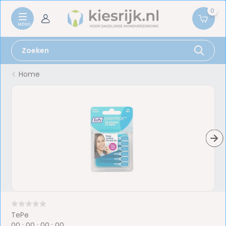
0
Home
TePe
0
0
:
0
0
:
0
0
:
0
0