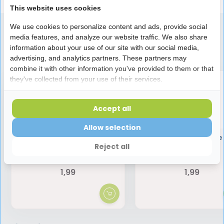
This website uses cookies
We use cookies to personalize content and ads, provide social
media features, and analyze our website traffic. We also share
Speciaal aanbevolen voor jou
information about your use of our site with our social media,
advertising, and analytics partners. These partners may
combine it with other information you've provided to them or that
they've collected from your use of their services.
Accept all
Allow selection
TePe Select Soft
Tepe Travelcase
Tandenborstel
Reject all
1,99
1,99