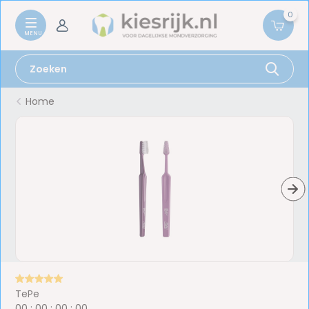
0
Home
TePe
0
0
:
0
0
:
0
0
:
0
0