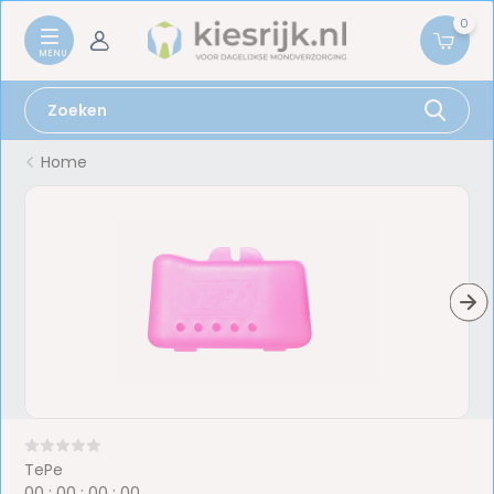
0
Home
TePe
0
0
:
0
0
:
0
0
:
0
0