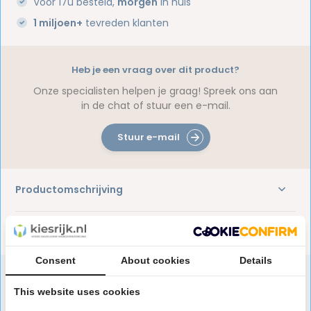
Voor 17u besteld,
morgen
in huis
1 miljoen+
tevreden klanten
Heb je een vraag over dit product?
Onze specialisten helpen je graag! Spreek ons aan
in de chat of stuur een e-mail.
Stuur e-mail
Productomschrijving
Reviews
Consent
About cookies
Details
This website uses cookies
Speciaal aanbevolen voor jou