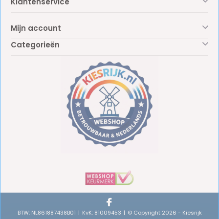
Klantenservice
Mijn account
Categorieën
BTW: NL861887438B01
KvK: 81009453
© Copyright 2026 - Kiesrijk