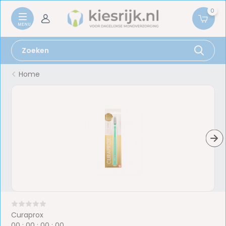
0
Home
Curaprox
0
0
:
0
0
:
0
0
:
0
0