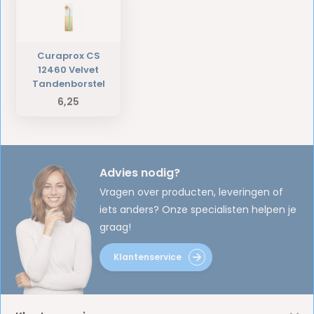
Curaprox CS
12460 Velvet
Tandenborstel
6,25
Advies nodig?
Vragen over producten, leveringen of
iets anders? Onze specialisten helpen je
graag!
Klantenservice