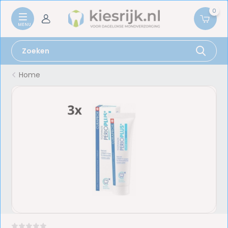
0
Home