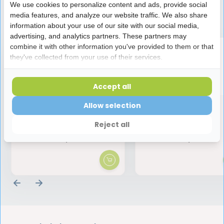
We use cookies to personalize content and ads, provide social
Speciaal aanbevolen voor jou
media features, and analyze our website traffic. We also share
information about your use of our site with our social media,
advertising, and analytics partners. These partners may
combine it with other information you've provided to them or that
they've collected from your use of their services.
Accept all
GC Mi Paste Plus | Vanille |
Curaprox ATA
Allow selection
35 ml
Tandenborstel
Reject all
19,45
4,75