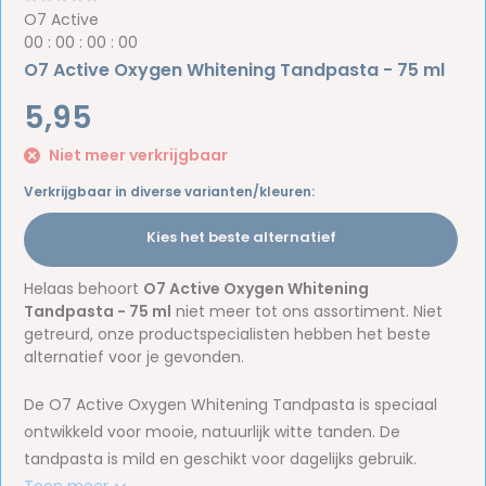
O7 Active
0
0
:
0
0
:
0
0
:
0
0
O7 Active Oxygen Whitening Tandpasta - 75 ml
5,95
Niet meer verkrijgbaar
Verkrijgbaar in diverse varianten/kleuren:
Kies het beste alternatief
Helaas behoort
O7 Active Oxygen Whitening
Tandpasta - 75 ml
niet meer tot ons assortiment. Niet
getreurd, onze productspecialisten hebben het beste
alternatief voor je gevonden.
De O7 Active Oxygen Whitening Tandpasta is speciaal
ontwikkeld voor mooie, natuurlijk witte tanden. De
tandpasta is mild en geschikt voor dagelijks gebruik.
Toon meer