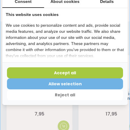
Consent
About cookies
Details
Reviews
This website uses cookies
We use cookies to personalize content and ads, provide social
media features, and analyze our website traffic. We also share
information about your use of our site with our social media,
Speciaal aanbevolen voor jou
advertising, and analytics partners. These partners may
combine it with other information you've provided to them or that
they've collected from your use of their services.
Accept all
Allow selection
Vitis Whitening
Bluem Oxygen Flui
Reject all
Mondspoelmiddel | 500 ml
Mondwater | 500 
7,95
17,95