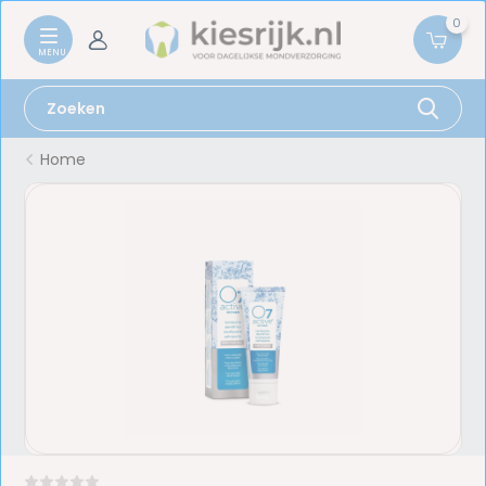
0
Home