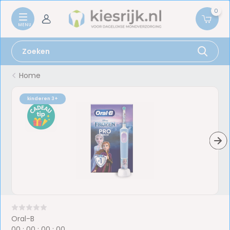
0
Home
kinderen 3+
Oral-B
0
0
:
0
0
:
0
0
:
0
0