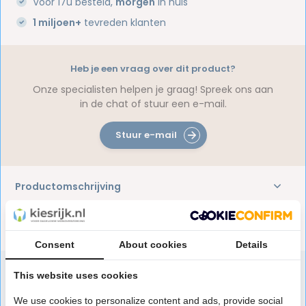
Voor 17u besteld,
morgen
in huis
1 miljoen+
tevreden klanten
Heb je een vraag over dit product?
Onze specialisten helpen je graag! Spreek ons aan
in de chat of stuur een e-mail.
Stuur e-mail
Productomschrijving
Reviews
Consent
About cookies
Details
This website uses cookies
Speciaal aanbevolen voor jou
We use cookies to personalize content and ads, provide social