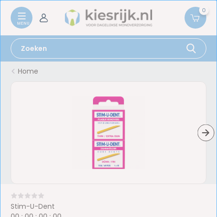
0
Home
Stim-U-Dent
0
0
:
0
0
:
0
0
:
0
0