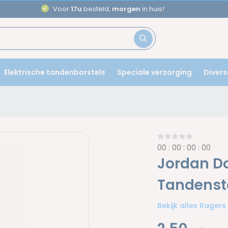
Voor
17u
besteld,
morgen
in huis!
Elektrische tandenborstels
Speciale verzorging
Divers
0
0
:
0
0
:
0
0
:
0
0
Jordan D
Tandensto
Bekijk alles Ragers