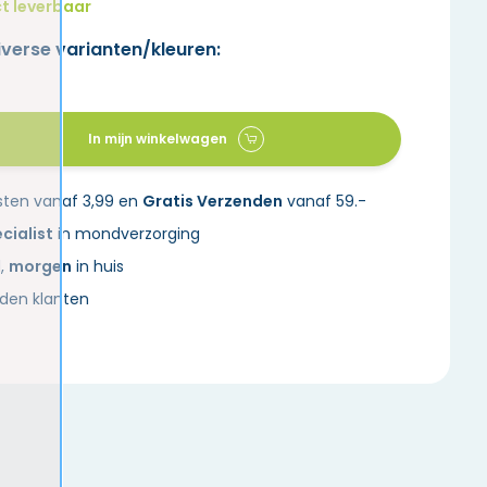
t leverbaar
iverse varianten/kleuren:
In mijn winkelwagen
sten vanaf 3,99 en
Gratis Verzenden
vanaf 59.-
cialist
in mondverzorging
d,
morgen
in huis
den klanten