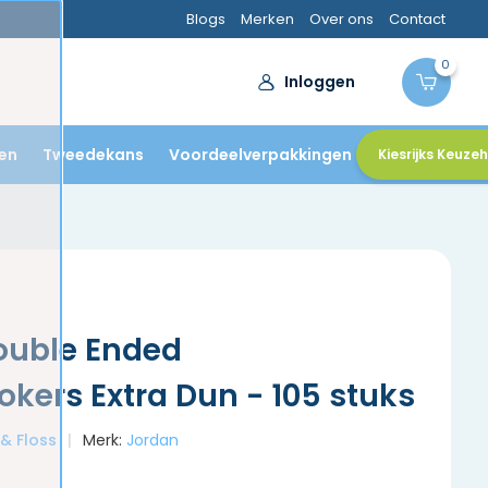
Blogs
Merken
Over ons
Contact
0
Inloggen
en
Tweedekans
Voordeelverpakkingen
Kiesrijks Keuze
ouble Ended
kers Extra Dun - 105 stuks
 & Floss
Merk:
Jordan