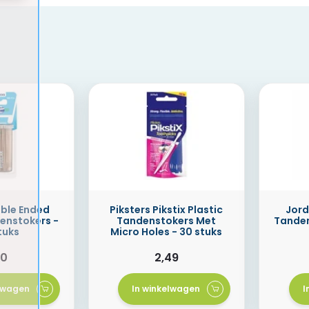
ble Ended
Piksters Pikstix Plastic
Jord
enstokers -
Tandenstokers Met
Tanden
tuks
Micro Holes - 30 stuks
50
2,49
elwagen
In winkelwagen
I