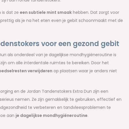
zijn dan ronde tandenstokers.
 is dat ze
een subtiele mint smaak
hebben. Dat zorgt voor
 prettig als je na het eten even je gebit schoonmaakt met de
denstokers voor een gezond gebit
un als onderdeel van je dagelijkse mondhygiëneroutine is
zijn om alle interdentale ruimtes te bereiken. Door het
oedselresten verwijderen
op plaatsen waar je anders niet
rging en de Jordan Tandenstokers Extra Dun zijn een
ieus nemen. Ze zijn gemakkelijk te gebruiken, effectief en
ondgezondheid te verbeteren en tandvleesproblemen te
toe aan
je dagelijkse mondhygiëneroutine
.