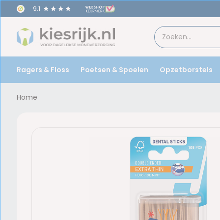
9.1
Ragers & Floss
Poetsen & Spoelen
Opzetborstels
Home