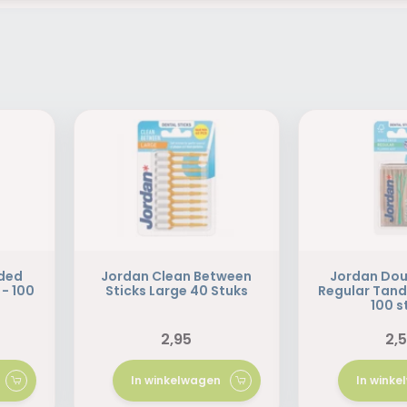
nded
Jordan Clean Between
Jordan Dou
- 100
Sticks Large 40 Stuks
Regular Tand
100 s
2,95
2,
In winkelwagen
In wink