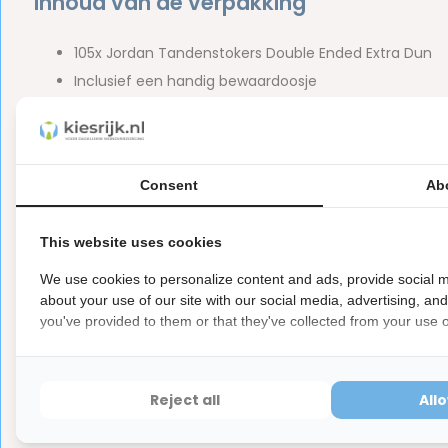
Inhoud van de verpakking
105x Jordan Tandenstokers Double Ended Extra Dun
Inclusief een handig bewaardoosje
Merk:
Jordan
Let op
Dit is een hygiëne product met aangepaste r
ⓘ
Consent
Ab
Hygiëneartikelen waarvan de verzegeling na de lev
hebben ook een waardevermindering van 100%.
This website uses cookies
We use cookies to personalize content and ads, provide social m
about your use of our site with our social media, advertising, an
you've provided to them or that they've collected from your use of
Reviews
0
5
from
Based on 0 reviews
Reject all
All
Er zijn nog geen reviews geschreven over dit product..