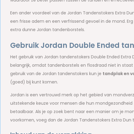
waardoor ze beter passen tussen de tanden en effectiever 
Een ander voordeel van de Jordan Tandenstokers Extra Dun
een frisse adem en een verfrissend gevoel in de mond. Erg
extra dunne Jordan tandenborstels.
Gebruik Jordan Double Ended tan
Het gebruik van Jordan tandenstokers Double Ended Extra D
belangrijk, omdat tandenborstels en flosdraad niet in staat 
gebruik van de Jordan tandenstokers kun je
tandplak en v
(goed) bij kunt komen.
Jordan is een vertrouwd merk op het gebied van mondverzo
uitstekende keuze voor mensen die hun mondgezondheid ser
betaalbaar. Als je op zoek bent naar een manier om je m
voorkomen, voeg dan de Jordan Tandenstokers Extra Dun 