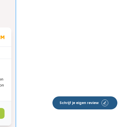
on
ion
Schrijf je eigen review