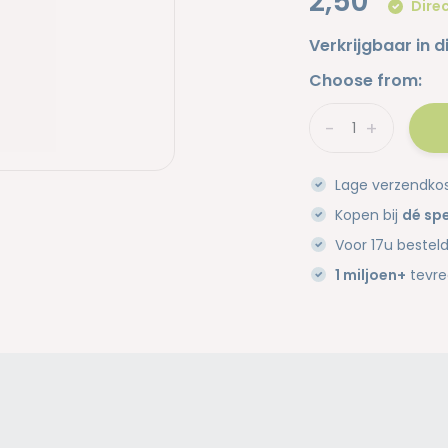
2,50
Direc
Verkrijgbaar in d
Choose from:
-
+
Lage verzendko
Kopen bij
dé spe
Voor 17u bestel
1 miljoen+
tevre