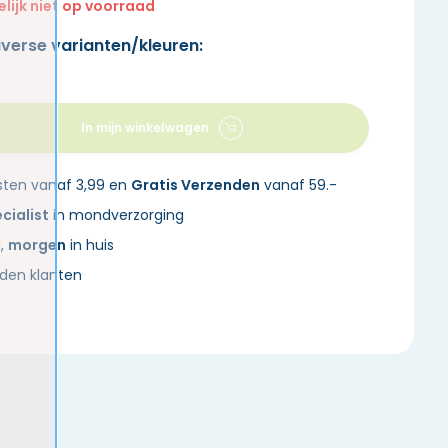
elijk niet op voorraad
iverse varianten/kleuren:
In mijn winkelwagen
sten vanaf 3,99 en
Gratis Verzenden
vanaf 59.-
cialist
in mondverzorging
d,
morgen
in huis
den klanten