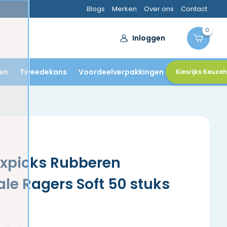
Blogs
Merken
Over ons
Contact
Aanbevolen
0
Inloggen
en
Tweedekans
Voordeelverpakkingen
Kiesrijks Keuze
expicks Rubberen
ale Ragers Soft 50 stuks