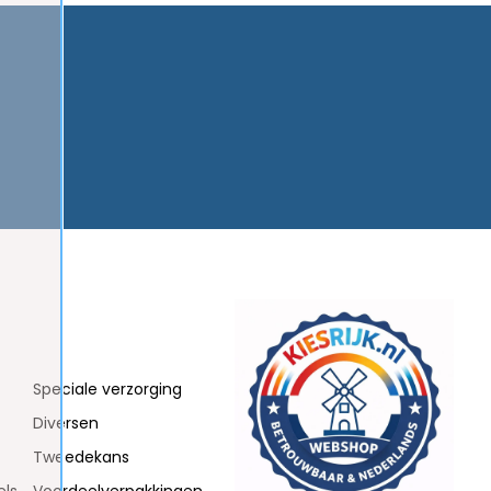
Speciale verzorging
Diversen
Tweedekans
els
Voordeelverpakkingen