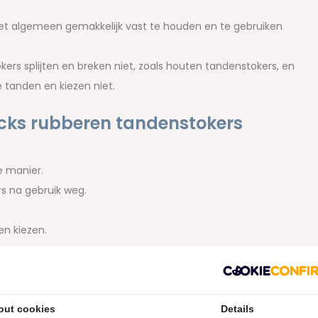
et algemeen gemakkelijk vast te houden en te gebruiken
ers splijten en breken niet, zoals houten tandenstokers, en
 tanden en kiezen niet.
cks rubberen tandenstokers
e manier.
s na gebruik weg.
en kiezen.
sontsteking en een slechte adem.
andenstokers eenvoudig mee te nemen.
out cookies
Details