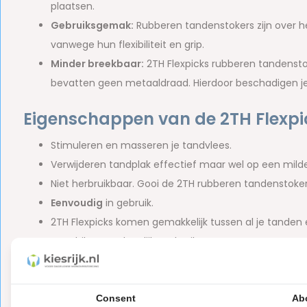
plaatsen.
Gebruiksgemak:
Rubberen tandenstokers zijn over h
vanwege hun flexibiliteit en grip.
Minder breekbaar:
2TH Flexpicks rubberen tandenstok
bevatten geen metaaldraad. Hierdoor beschadigen je
Eigenschappen van de 2TH Flexpi
Stimuleren en masseren je tandvlees.
Verwijderen tandplak effectief maar wel op een mild
Niet herbruikbaar. Gooi de 2TH rubberen tandenstoker
Eenvoudig
in gebruik.
2TH Flexpicks komen gemakkelijk tussen al je tanden 
Geschikt voor dagelijks gebruik.
Ter voorkoming van gebitsproblemen, zoals tandvlee
Met een reisdoosje om de 2TH Flexpicks rubberen t
Splijten en breken niet.
Consent
Ab