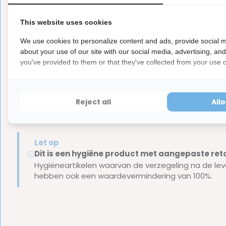
Bevatten
geen metaaldraad
.
Ook geschikt voor mensen met gevoelige tanden.
This website uses cookies
In een mooie voordeelverpakking van 50 stuks.
We use cookies to personalize content and ads, provide social m
about your use of our site with our social media, advertising, an
Inhoud van de verpakking
you've provided to them or that they've collected from your use of
50x 2TH Flexpicks Rubberen Tandenstokers
Inclusief handig en hygiënisch reisdoosje voor onder
Reject all
All
Merk:
2TH
Let op
Dit is een hygiëne product met aangepaste r
ⓘ
Hygiëneartikelen waarvan de verzegeling na de lev
hebben ook een waardevermindering van 100%.