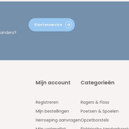
Klantenservice
 anders?
Mijn account
Categorieën
Registreren
Ragers & Floss
Mijn bestellingen
Poetsen & Spoelen
Herroeping aanvragen
Opzetborstels
Mijn verlanglijst
Elektrische tandenborst