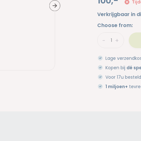
100,-
Tijd
Verkrijgbaar in d
Choose from:
-
+
Lage verzendko
Kopen bij
dé spe
Voor 17u bestel
1 miljoen+
tevre