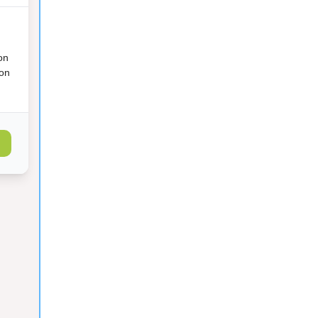
on
ion