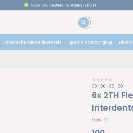
or
17u
besteld,
morgen
in huis!
Elektrische tandenborstels
Speciale verzorging
Divers
0
0
:
0
0
:
0
0
:
0
0
6x 2TH Fl
Interdent
Merk:
2TH