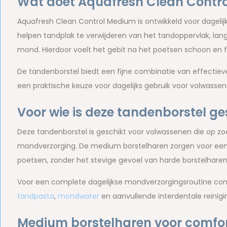
Wat doet Aquafresh Clean Contr
Aquafresh Clean Control Medium is ontwikkeld voor dagelij
helpen tandplak te verwijderen van het tandoppervlak, lang
mond. Hierdoor voelt het gebit na het poetsen schoon en fr
De tandenborstel biedt een fijne combinatie van effectieve
een praktische keuze voor dagelijks gebruik voor volwass
Voor wie is deze tandenborstel ge
Deze tandenborstel is geschikt voor volwassenen die op zo
mondverzorging. De medium borstelharen zorgen voor een p
poetsen, zonder het stevige gevoel van harde borstelharen
Voor een complete dagelijkse mondverzorgingsroutine co
tandpasta
,
mondwater
en aanvullende interdentale reinigi
Medium borstelharen voor comfo