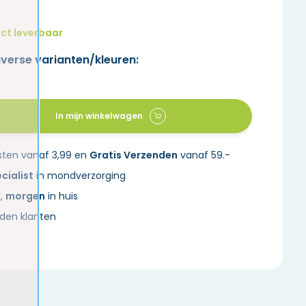
ct leverbaar
iverse varianten/kleuren:
In mijn winkelwagen
sten vanaf 3,99 en
Gratis Verzenden
vanaf 59.-
cialist
in mondverzorging
d,
morgen
in huis
den klanten