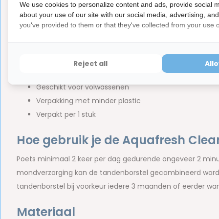
We use cookies to personalize content and ads, provide social m
about your use of our site with our social media, advertising, an
Medium borstelharen voor dagelijkse reiniging
you've provided to them or that they've collected from your use of
Helpt tandplak en bacteriën verwijderen
Ondersteunt een schone en frisse mond
Comfortabele handgreep met extra grip
Reject all
All
Geschikt voor dagelijks gebruik
Geschikt voor volwassenen
Verpakking met minder plastic
Verpakt per 1 stuk
Hoe gebruik je de Aquafresh Cle
Poets minimaal 2 keer per dag gedurende ongeveer 2 min
mondverzorging kan de tandenborstel gecombineerd wo
tandenborstel bij voorkeur iedere 3 maanden of eerder wann
Materiaal