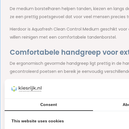
De medium borstelharen helpen tanden, kiezen en langs de 
ze een prettig poetsgevoel dat voor veel mensen precies tus
Hierdoor is Aquafresh Clean Control Medium geschikt voor d
willen reinigen met een comfortabele tandenborstel.
Comfortabele handgreep voor ext
De ergonomisch gevormde handgreep ligt prettig in de hand 
gecontroleerd poetsen en bereik je eenvoudig verschillende
Duurzamere verpakking
De Aquafresh Clean Control Medium tandenborstel wordt g
Consent
Ab
karton dan veel traditionele blisterverpakkingen. Daarmee k
voor een verpakking met minder kunststof. Een praktische 
This website uses cookies
Belangrijkste kenmerken