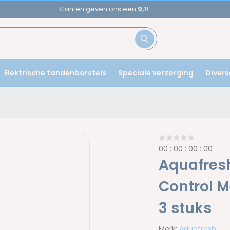
Voor
17u
besteld,
morgen
in huis!
Elektrische tandenborstels
Speciale verzorging
Divers
0
0
:
0
0
:
0
0
:
0
0
Aquafres
Control M
3 stuks
Merk:
Aquafresh