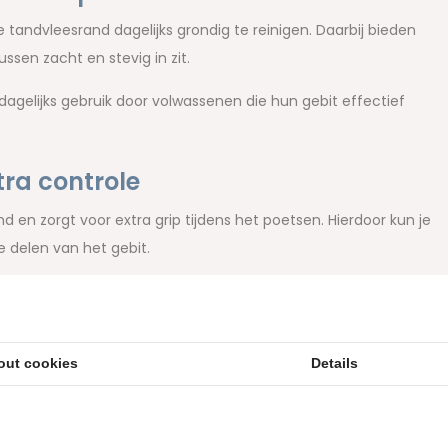
tandvleesrand dagelijks grondig te reinigen. Daarbij bieden
sen zacht en stevig in zit.
agelijks gebruik door volwassenen die hun gebit effectief
ra controle
en zorgt voor extra grip tijdens het poetsen. Hierdoor kun je
 delen van het gebit.
eleverd in een verpakking met minder plastic en meer
out cookies
Details
ies je niet alleen voor dagelijkse mondverzorging, maar ook
keuze voor iedere dag.