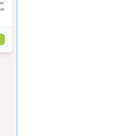
on
ion