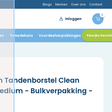
Blogs
Merken
Over ons
Contact
0
Inloggen
en
Tweedekans
Voordeelverpakkingen
Kiesrijks Keuze
h Tandenborstel Clean
edium - Bulkverpakking -