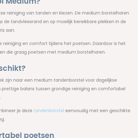
ol Medium?
kse reiniging van tanden en kiezen. De medium borstelharen
s de tandvleesrand en op moeilijk bereikbare plekken in de
is aan.
 reiniging en comfort tijdens het poetsen. Daardoor is het
enen die graag poetsen met medium borstelharen.
schikt?
ek zijn naar een medium tandenborstel voor dagelijkse
rettige balans tussen grondige reiniging en comfortabel
.
mbineer je deze
tandenborstel
eenvoudig met een geschikte
ng.
rtabel poetsen