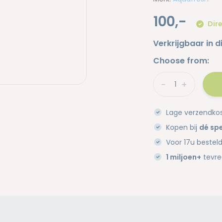
100,-
Dire
Verkrijgbaar in d
Choose from:
-
+
Lage verzendko
Kopen bij
dé spe
Voor 17u bestel
1 miljoen+
tevre