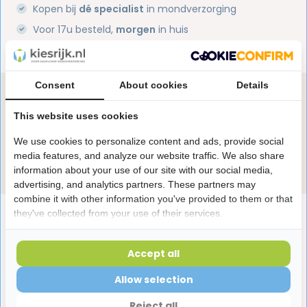
Kopen bij
dé specialist
in mondverzorging
Voor 17u besteld,
morgen
in huis
1 miljoen+
tevreden klanten
Consent
About cookies
Details
Heb je een vraag over dit product?
Onze specialisten helpen je graag! Spreek ons aan
This website uses cookies
in de chat of stuur een e-mail.
We use cookies to personalize content and ads, provide social
media features, and analyze our website traffic. We also share
Stuur e-mail
information about your use of our site with our social media,
advertising, and analytics partners. These partners may
combine it with other information you've provided to them or that
Productomschrijving
they've collected from your use of their services.
Accept all
Reviews
Allow selection
Reject all