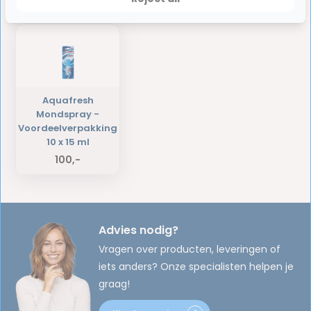
Laatst bekeken producten
Aquafresh
Mondspray -
Voordeelverpakking
10 x 15 ml
100,-
Advies nodig?
Vragen over producten, leveringen of
iets anders? Onze specialisten helpen je
graag!