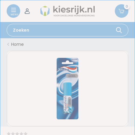
0
Home