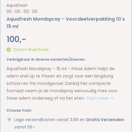
Aquafresh
0
0
:
0
0
:
0
0
:
0
0
Aquafresh Mondspray - Voordeelverpakking 10 x
15 ml
100,-
Direct leverbaar
Verkrijgbaar in diverse varianten/kleuren:
Aquafresh Mondspray – 15 ml – Frisse Adem helpt de
adem snel op te frissen en zorgt voor een langdurig
schoon en fris mondgevoel. Dankzij het compacte
formaat neem je de mondspray eenvoudig mee voor
frisse adem onderweg of na het eten.
Toon meer
Choose from:
Lage verzendkosten vanaf 3,99 en
Gratis Verzenden
vanaf 59.-