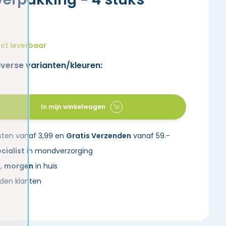
ct leverbaar
iverse varianten/kleuren:
In mijn winkelwagen
sten vanaf 3,99 en
Gratis Verzenden
vanaf 59.-
cialist
in mondverzorging
d,
morgen
in huis
den klanten