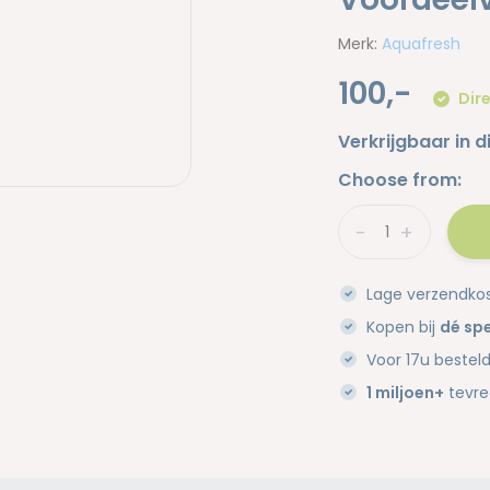
Merk:
Aquafresh
100,-
Dire
Verkrijgbaar in d
Choose from:
-
+
Lage verzendko
Kopen bij
dé spe
Voor 17u bestel
1 miljoen+
tevre