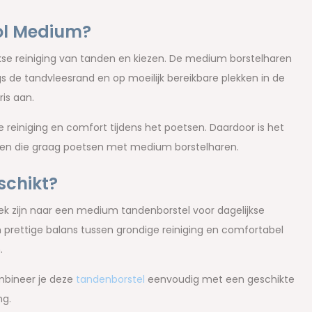
ol Medium?
kse reiniging van tanden en kiezen. De medium borstelharen
s de tandvleesrand en op moeilijk bereikbare plekken in de
is aan.
 reiniging en comfort tijdens het poetsen. Daardoor is het
enen die graag poetsen met medium borstelharen.
schikt?
ek zijn naar een medium tandenborstel voor dagelijkse
rettige balans tussen grondige reiniging en comfortabel
.
mbineer je deze
tandenborstel
eenvoudig met een geschikte
ng.