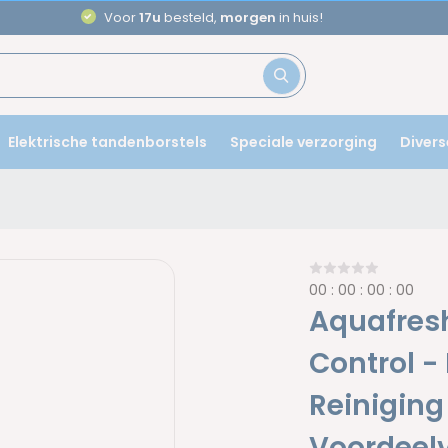
Aanbevolen door
tandartsen
Elektrische tandenborstels
Speciale verzorging
Divers
0
0
:
0
0
:
0
0
:
0
0
Aquafresh
Control 
Reiniging
Voordeelv