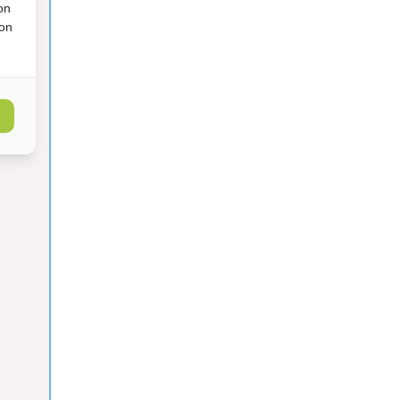
on
ion