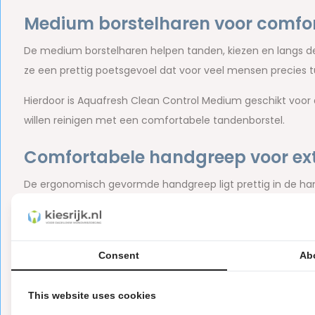
Medium borstelharen voor comfo
De medium borstelharen helpen tanden, kiezen en langs de 
ze een prettig poetsgevoel dat voor veel mensen precies tus
Hierdoor is Aquafresh Clean Control Medium geschikt voor d
willen reinigen met een comfortabele tandenborstel.
Comfortabele handgreep voor ext
De ergonomisch gevormde handgreep ligt prettig in de hand 
gecontroleerd poetsen en bereik je eenvoudig verschillende
Duurzamere verpakking
Consent
Ab
De Aquafresh Clean Control Medium tandenborstel wordt g
karton dan veel traditionele blisterverpakkingen. Daarmee k
This website uses cookies
voor een verpakking met minder kunststof. Een praktische 