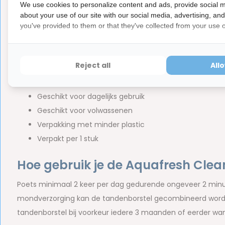
We use cookies to personalize content and ads, provide social m
about your use of our site with our social media, advertising, an
Belangrijkste kenmerken
you've provided to them or that they've collected from your use of
Medium borstelharen voor dagelijkse reiniging
Helpt tandplak en bacteriën verwijderen
Reject all
All
Ondersteunt een schone en frisse mond
Comfortabele handgreep met extra grip
Geschikt voor dagelijks gebruik
Geschikt voor volwassenen
Verpakking met minder plastic
Verpakt per 1 stuk
Hoe gebruik je de Aquafresh Cle
Poets minimaal 2 keer per dag gedurende ongeveer 2 min
mondverzorging kan de tandenborstel gecombineerd wo
tandenborstel bij voorkeur iedere 3 maanden of eerder wann