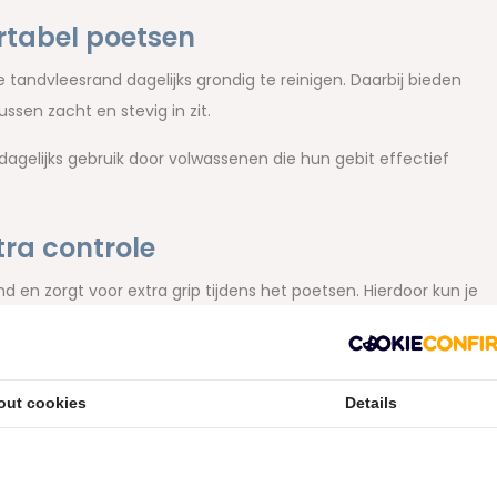
rtabel poetsen
tandvleesrand dagelijks grondig te reinigen. Daarbij bieden
sen zacht en stevig in zit.
agelijks gebruik door volwassenen die hun gebit effectief
ra controle
en zorgt voor extra grip tijdens het poetsen. Hierdoor kun je
 delen van het gebit.
out cookies
Details
eleverd in een verpakking met minder plastic en meer
ies je niet alleen voor dagelijkse mondverzorging, maar ook
keuze voor iedere dag.