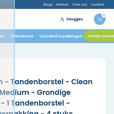
Blogs
Merken
Over ons
Contact
0
Inloggen
en
Tweedekans
Voordeelverpakkingen
Kiesrijks Keuze
 - Tandenborstel - Clean
- Medium - Grondige
 - 1 Tandenborstel -
erpakking - 4 stuks