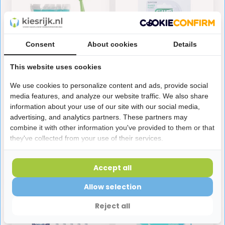
Consent
About cookies
Details
This website uses cookies
We use cookies to personalize content and ads, provide social
TePe Angle
GUM Expanding Floss -
media features, and analyze our website traffic. We also share
Interdentale Ragers
30 meter
information about your use of our site with our social media,
Groen 0,8 mm | 25
advertising, and analytics partners. These partners may
stuks |
combine it with other information you've provided to them or that
Voordeelverpakking
they've collected from your use of their services.
11,95
2,80
Op voorraad
Op voorraad
Accept all
Allow selection
Reject all
VOORDEELVERPAKKING
Voordeelverpakking