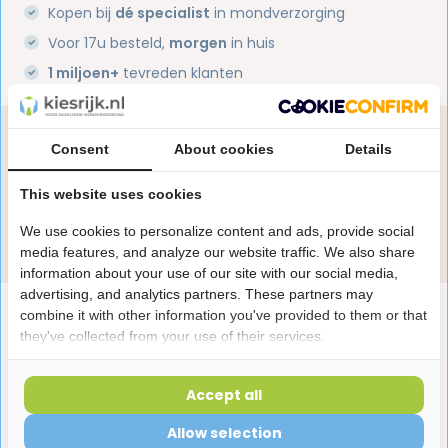
Kopen bij
dé specialist
in mondverzorging
Voor 17u besteld,
morgen
in huis
1 miljoen+
tevreden klanten
Heb je een vraag over dit product?
Consent
About cookies
Details
Onze specialisten helpen je graag! Spreek ons aan
in de chat of stuur een e-mail.
This website uses cookies
We use cookies to personalize content and ads, provide social
Stuur e-mail
media features, and analyze our website traffic. We also share
information about your use of our site with our social media,
advertising, and analytics partners. These partners may
Productomschrijving
combine it with other information you've provided to them or that
they've collected from your use of their services.
Reviews
Accept all
Allow selection