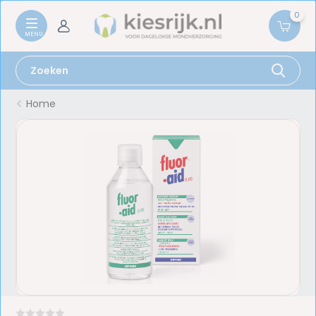
0
Home