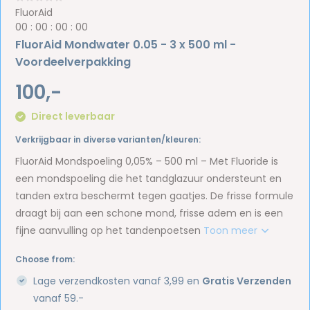
FluorAid
0
0
:
0
0
:
0
0
:
0
0
FluorAid Mondwater 0.05 - 3 x 500 ml -
Voordeelverpakking
100,-
Direct leverbaar
Verkrijgbaar in diverse varianten/kleuren:
FluorAid Mondspoeling 0,05% – 500 ml – Met Fluoride is
een mondspoeling die het tandglazuur ondersteunt en
tanden extra beschermt tegen gaatjes. De frisse formule
draagt bij aan een schone mond, frisse adem en is een
fijne aanvulling op het tandenpoetsen
Toon meer
Choose from:
Lage verzendkosten vanaf 3,99 en
Gratis Verzenden
vanaf 59.-