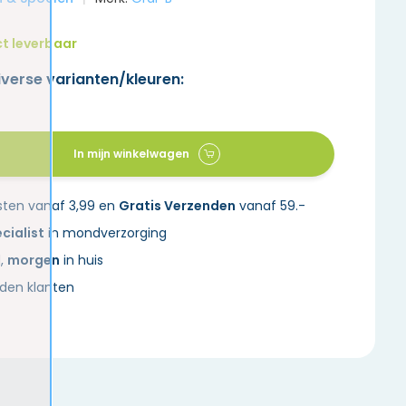
t leverbaar
iverse varianten/kleuren:
In mijn winkelwagen
sten vanaf 3,99 en
Gratis Verzenden
vanaf 59.-
cialist
in mondverzorging
d,
morgen
in huis
den klanten