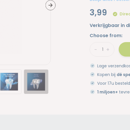
3,99
Direc
Verkrijgbaar in d
Choose from:
-
+
Lage verzendko
Kopen bij
dé spe
+4
Voor 17u bestel
1 miljoen+
tevre