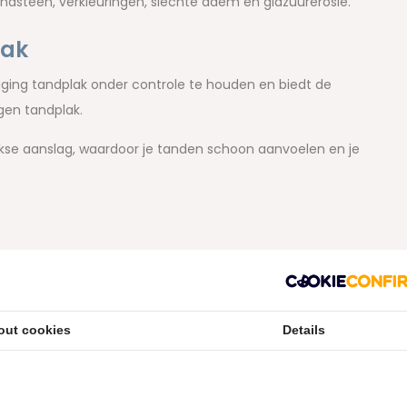
andsteen, verkleuringen, slechte adem en glazuurerosie.
lak
niging tandplak onder controle te houden en biedt de
gen tandplak.
ijkse aanslag, waardoor je tanden schoon aanvoelen en je
zorgt voor een langdurig fris mondgevoel zonder
agelijks gebruik.
out cookies
Details
nuten met deze tandpasta voor een optimale
iëne met een
tandenborstel
,
ragers of floss
en eventueel een