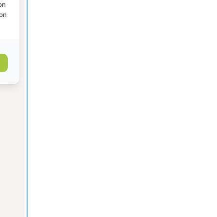
on
ion