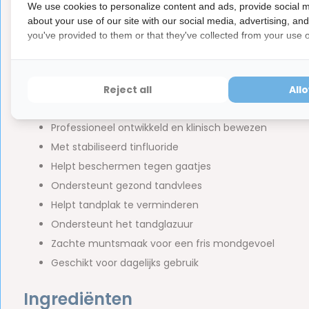
mondwater
.
We use cookies to personalize content and ads, provide social m
about your use of our site with our social media, advertising, an
you've provided to them or that they've collected from your use of
Belangrijkste kenmerken
Dagelijkse tandpasta voor volwassenen
Intens reinigende formule
Reject all
All
Biedt tot 24 uur bescherming tegen tandplak bij 2 x 
Professioneel ontwikkeld en klinisch bewezen
Met stabiliseerd tinfluoride
Helpt beschermen tegen gaatjes
Ondersteunt gezond tandvlees
Helpt tandplak te verminderen
Ondersteunt het tandglazuur
Zachte muntsmaak voor een fris mondgevoel
Geschikt voor dagelijks gebruik
Ingrediënten