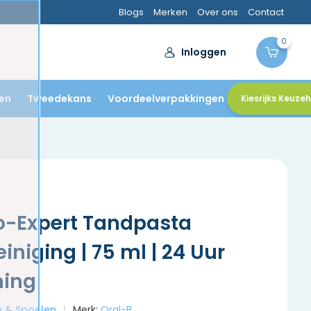
Blogs
Merken
Over ons
Contact
0
Inloggen
en
Tweedekans
Voordeelverpakkingen
Kiesrijks Keuze
o-Expert Tandpasta
iniging | 75 ml | 24 Uur
ming
en & Spoelen
Merk:
Oral-B