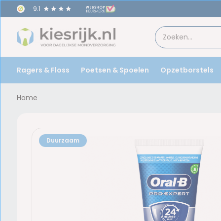
9.1
Ragers & Floss
Poetsen & Spoelen
Opzetborstels
Home
Duurzaam