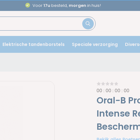
Aanbevolen door
tandartsen
Elektrische tandenborstels
Speciale verzorging
Divers
0
0
:
0
0
:
0
0
:
0
0
Oral-B Pr
Intense Re
Bescher
Bekijk alles Poets