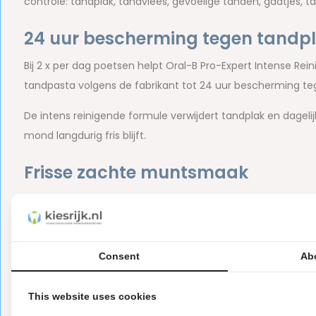
controle: tandplak, tandvlees, gevoelige tanden, gaatjes, t
24 uur bescherming tegen tandp
Bij 2 x per dag poetsen helpt Oral-B Pro-Expert Intense Rei
tandpasta volgens de fabrikant tot 24 uur bescherming te
De intens reinigende formule verwijdert tandplak en dagel
mond langdurig fris blijft.
Frisse zachte muntsmaak
De tandpasta heeft een aangename zachte muntsmaak die 
overheersend te zijn. Hierdoor is de tandpasta prettig voor d
Voor dagelijks gebruik
Consent
Ab
Poets je tanden 2 x per dag gedurende minimaal twee mi
This website uses cookies
mondverzorging. Combineer voor een complete mondhyg