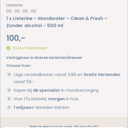
Listerine
0
0
:
0
0
:
0
0
:
0
0
1 x Listerine – Mondwater – Clean & Fresh –
Zonder alcohol – 500 ml
100,-
Direct leverbaar
Verkrijgbaar in diverse varianten/kleuren:
Choose from:
Lage verzendkosten vanaf 3,99 en
Gratis Verzenden
vanaf 59.-
Kopen bij
dé specialist
in mondverzorging
Voor 17u besteld,
morgen
in huis
1 miljoen+
tevreden klanten
Heb je een vraag over dit product?