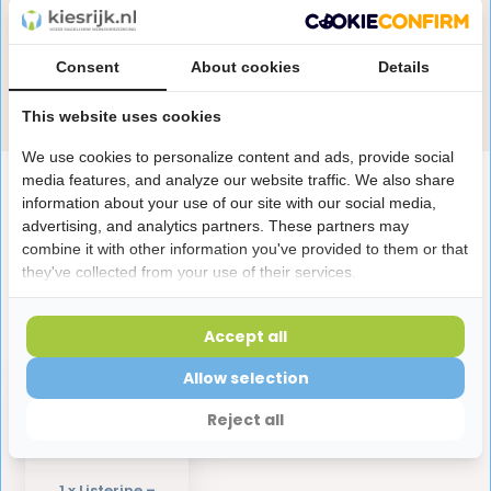
Onze specialisten helpen je graag! Spreek ons aan
in de chat of stuur een e-mail.
Consent
About cookies
Details
Stuur e-mail
This website uses cookies
We use cookies to personalize content and ads, provide social
media features, and analyze our website traffic. We also share
Productomschrijving
information about your use of our site with our social media,
advertising, and analytics partners. These partners may
combine it with other information you've provided to them or that
Reviews
they've collected from your use of their services.
Laatst bekeken producten
Accept all
Allow selection
Reject all
1 x Listerine –