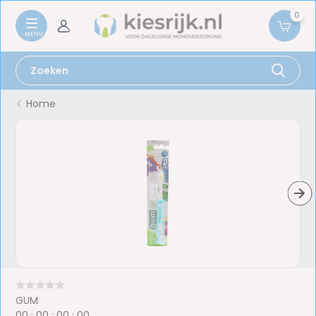
0
Home
GUM
0
0
:
0
0
:
0
0
:
0
0