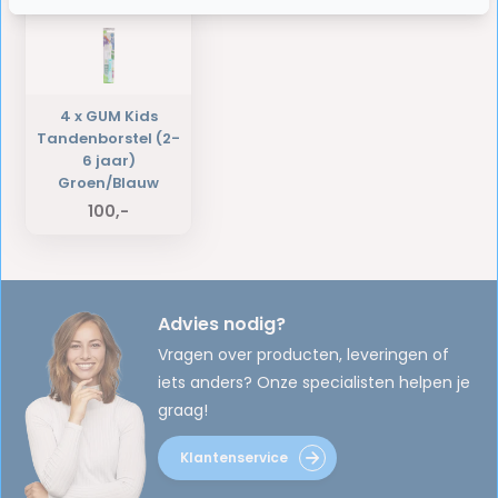
4 x GUM Kids
Tandenborstel (2-
6 jaar)
Groen/Blauw
100,-
Advies nodig?
Vragen over producten, leveringen of
iets anders? Onze specialisten helpen je
graag!
Klantenservice