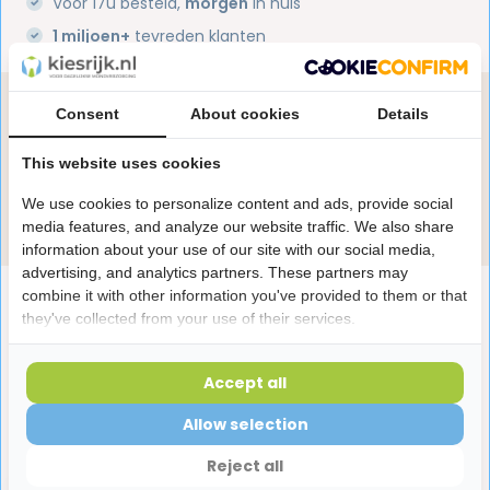
Voor 17u besteld,
morgen
in huis
1 miljoen+
tevreden klanten
Heb je een vraag over dit product?
Consent
About cookies
Details
Onze specialisten helpen je graag! Spreek ons aan
This website uses cookies
in de chat of stuur een e-mail.
We use cookies to personalize content and ads, provide social
Stuur e-mail
media features, and analyze our website traffic. We also share
information about your use of our site with our social media,
advertising, and analytics partners. These partners may
combine it with other information you've provided to them or that
Productomschrijving
they've collected from your use of their services.
Reviews
Accept all
Allow selection
Laatst bekeken producten
Reject all