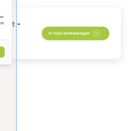
on
Mint -
ion
In mijn winkelwagen