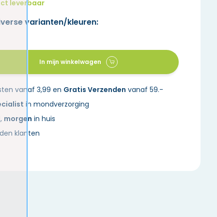
ct leverbaar
iverse varianten/kleuren:
In mijn winkelwagen
sten vanaf 3,99 en
Gratis Verzenden
vanaf 59.-
cialist
in mondverzorging
d,
morgen
in huis
den klanten