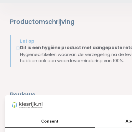
Productomschrijving
Let op
Dit is een hygiëne product met aangepaste r
ⓘ
Hygiëneartikelen waarvan de verzegeling na de lev
hebben ook een waardevermindering van 100%.
Reviews
0
5
from
Based on 0 reviews
Er zijn nog geen reviews geschreven over dit product..
Consent
Ab