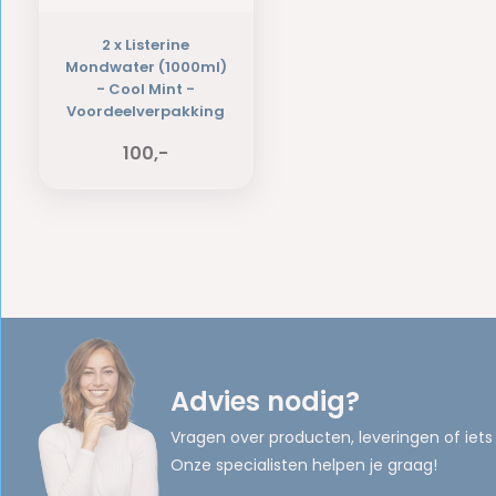
2 x Listerine
Mondwater (1000ml)
- Cool Mint -
Voordeelverpakking
100,-
Advies nodig?
Vragen over producten, leveringen of iets
Onze specialisten helpen je graag!