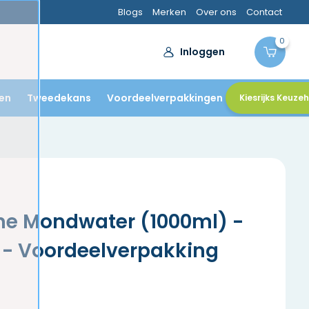
Blogs
Merken
Over ons
Contact
0
Inloggen
en
Tweedekans
Voordeelverpakkingen
Kiesrijks Keuze
rine Mondwater (1000ml) -
 - Voordeelverpakking