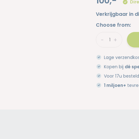
100,-
Dire
Verkrijgbaar in d
Choose from:
-
+
Lage verzendko
Kopen bij
dé spe
Voor 17u bestel
1 miljoen+
tevre