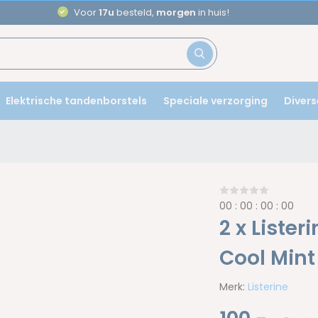
Voor
17u
besteld,
morgen
in huis!
Elektrische tandenborstels
Speciale verzorging
Divers
0
0
:
0
0
:
0
0
:
0
0
2 x Liste
Cool Mint
Merk:
Listerine