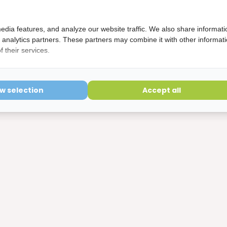
edia features, and analyze our website traffic. We also share informati
 Listerine Mondwater (1000ml) - Cool 
d analytics partners. These partners may combine it with other informat
 their services.
rdeelverpakking
ect leverbaar
ow selection
Accept all