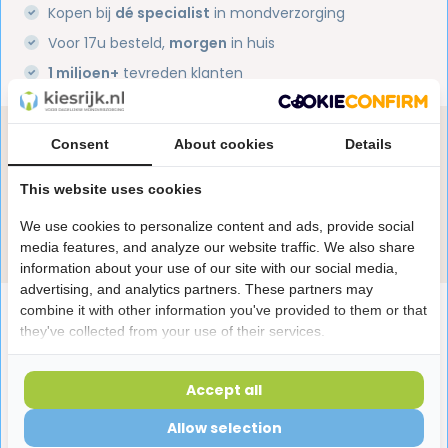
Kopen bij
dé specialist
in mondverzorging
Voor 17u besteld,
morgen
in huis
1 miljoen+
tevreden klanten
Heb je een vraag over dit product?
Consent
About cookies
Details
Onze specialisten helpen je graag! Spreek ons aan
This website uses cookies
in de chat of stuur een e-mail.
We use cookies to personalize content and ads, provide social
Stuur e-mail
media features, and analyze our website traffic. We also share
information about your use of our site with our social media,
advertising, and analytics partners. These partners may
combine it with other information you've provided to them or that
Productomschrijving
they've collected from your use of their services.
Reviews
Accept all
Allow selection