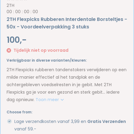
2TH
0
0
:
0
0
:
0
0
:
0
0
2TH Flexpicks Rubberen Interdentale Borsteltjes -
50x - Voordeelverpakking 3 stuks
100,-
Tijdelijk niet op voorraad
Verkrijgbaar in diverse varianten/kleuren:
2TH Flexpicks rubberen tandenstokers verwijderen op een
milde manier effectief al het tandplak en de
achtergebleven voedselresten in je gebit. Met 2TH
Flexpicks ga je voor een gezond en sterk gebit… iedere
dag opnieuw.
Toon meer
Choose from:
Lage verzendkosten vanaf 3,99 en
Gratis Verzenden
vanaf 59.-