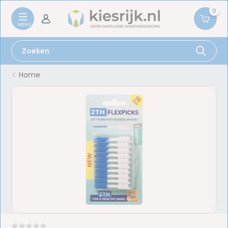
0
Home