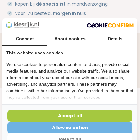
Kopen bij
dé specialist
in mondverzorging
Voor 17u besteld,
morgen
in huis
1 miljoen+
tevreden klanten
Consent
About cookies
Details
Heb je een vraag over dit product?
Onze specialisten helpen je graag! Spreek ons aan
This website uses cookies
in de chat of stuur een e-mail.
We use cookies to personalize content and ads, provide social
media features, and analyze our website traffic. We also share
Stuur e-mail
information about your use of our site with our social media,
advertising, and analytics partners. These partners may
combine it with other information you've provided to them or that
Productomschrijving
they've collected from your use of their services.
Accept all
Reviews
Allow selection
Reject all