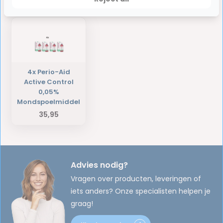
Laatst bekeken producten
4x Perio-Aid
Active Control
0,05%
Mondspoelmiddel
35,95
Advies nodig?
Vragen over producten, leveringen of
iets anders? Onze specialisten helpen je
graag!