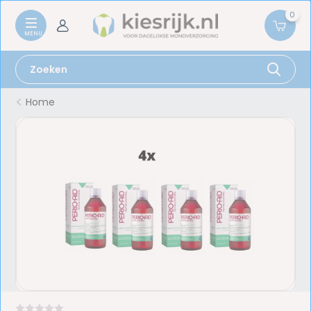
0
Home