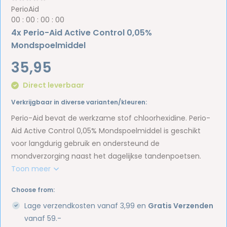
PerioAid
0
0
:
0
0
:
0
0
:
0
0
4x Perio-Aid Active Control 0,05%
Mondspoelmiddel
35,95
Direct leverbaar
Verkrijgbaar in diverse varianten/kleuren:
Perio-Aid bevat de werkzame stof chloorhexidine. Perio-
Aid Active Control 0,05% Mondspoelmiddel is geschikt
voor langdurig gebruik en ondersteund de
mondverzorging naast het dagelijkse tandenpoetsen.
Toon meer
Choose from:
Lage verzendkosten vanaf 3,99 en
Gratis Verzenden
vanaf 59.-