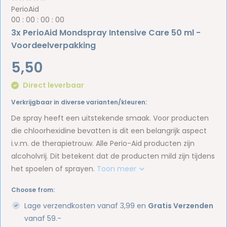
PerioAid
0
0
:
0
0
:
0
0
:
0
0
3x PerioAid Mondspray Intensive Care 50 ml -
Voordeelverpakking
5,50
Direct leverbaar
Verkrijgbaar in diverse varianten/kleuren:
De spray heeft een uitstekende smaak. Voor producten
die chloorhexidine bevatten is dit een belangrijk aspect
i.v.m. de therapietrouw. Alle Perio-Aid producten zijn
alcoholvrij. Dit betekent dat de producten mild zijn tijdens
het spoelen of sprayen.
Toon meer
Choose from:
Lage verzendkosten vanaf 3,99 en
Gratis Verzenden
vanaf 59.-