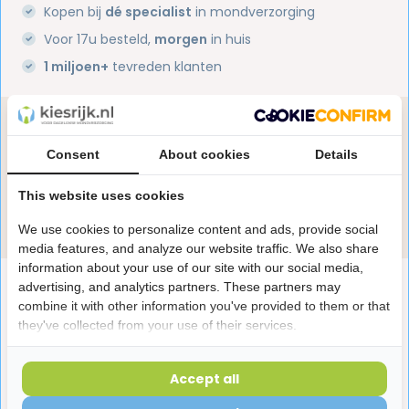
Kopen bij
dé specialist
in mondverzorging
Voor 17u besteld,
morgen
in huis
1 miljoen+
tevreden klanten
Heb je een vraag over dit product?
Onze specialisten helpen je graag! Spreek ons aan
Consent
About cookies
Details
in de chat of stuur een e-mail.
This website uses cookies
Stuur e-mail
We use cookies to personalize content and ads, provide social
media features, and analyze our website traffic. We also share
information about your use of our site with our social media,
Productomschrijving
advertising, and analytics partners. These partners may
combine it with other information you've provided to them or that
they've collected from your use of their services.
Reviews
Accept all