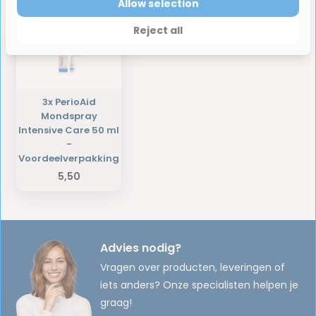
Laatst bekeken producten
Allow selection
Reject all
3x PerioAid
Mondspray
Intensive Care 50 ml
-
Voordeelverpakking
5,50
Advies nodig?
Vragen over producten, leveringen of
iets anders? Onze specialisten helpen je
graag!