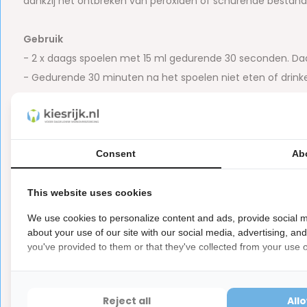
dankzij het ontbreken van peroxiden of schurende bestand
Gebruik
- 2 x daags spoelen met 15 ml gedurende 30 seconden. Da
- Gedurende 30 minuten na het spoelen niet eten of drink
- Geadviseerd wordt Vitis Whitening Mondspoelmiddel te 
maximaal resultaat
- Vitis Whitening Mondspoelmiddel kan dagelijks en perma
Consent
Ab
Inhoud:
500ml
This website uses cookies
Let op
We use cookies to personalize content and ads, provide social m
Dit is een hygiëne product met aangepaste r
ⓘ
about your use of our site with our social media, advertising, an
Hygiëneartikelen waarvan de verzegeling na de lev
you've provided to them or that they've collected from your use of
hebben ook een waardevermindering van 100%.
Reject all
All