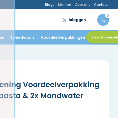
Blogs
Merken
Over ons
Contact
0
Inloggen
en
Tweedekans
Voordeelverpakkingen
Kiesrijks Keuze
tening Voordeelverpakking
dpasta & 2x Mondwater