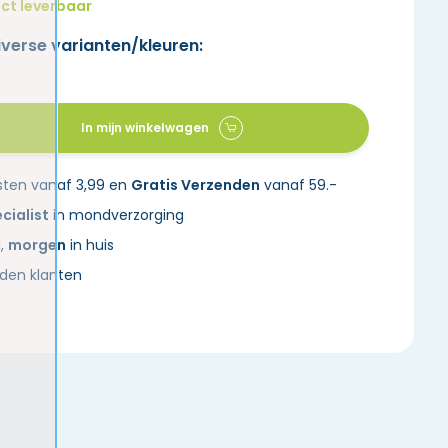
ct leverbaar
iverse varianten/kleuren:
In mijn winkelwagen
sten vanaf 3,99 en
Gratis Verzenden
vanaf 59.-
cialist
in mondverzorging
d,
morgen
in huis
den klanten