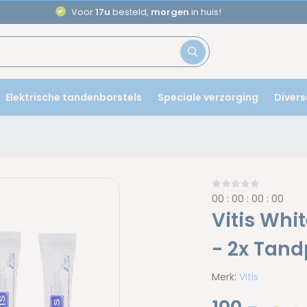
Voor
17u
besteld,
morgen
in huis!
Elektrische tandenborstels
Speciale verzorging
Divers
0
0
:
0
0
:
0
0
:
0
0
Vitis Whi
- 2x Tan
Merk:
Vitis