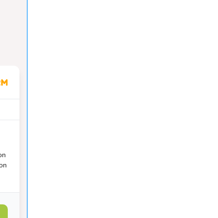
on
ion