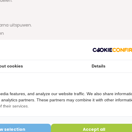
delen.
arna uitspuwen.
en
combineren met Vitis Whitening Tandpasta voor een
nent gebruikt worden
out cookies
Details
edia features, and analyze our website traffic. We also share informati
etourvoorwaarden
d analytics partners. These partners may combine it with other informat
ering is verbroken kunnen niet geretourneerd worden en
 their services.
ow selection
Accept all