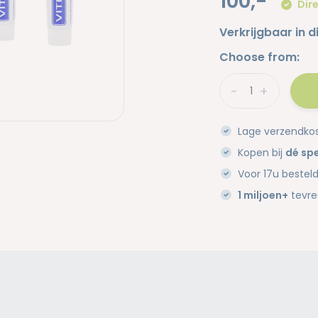
100,-
Dire
Verkrijgbaar in d
Choose from:
-
+
Lage verzendko
Kopen bij
dé spe
Voor 17u bestel
1 miljoen+
tevre