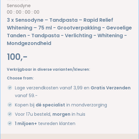
Sensodyne
0
0
:
0
0
:
0
0
:
0
0
3 x Sensodyne – Tandpasta – Rapid Relief
Whitening – 75 ml - Grootverpakking - Gevoelige
Tanden - Tandpasta - Verlichting - Whitening -
Mondgezondheid
100,-
Verkrijgbaar in diverse varianten/kleuren:
Choose from:
Lage verzendkosten vanaf 3,99 en
Gratis Verzenden
vanaf 59.-
Kopen bij
dé specialist
in mondverzorging
Voor 17u besteld,
morgen
in huis
1 miljoen+
tevreden klanten