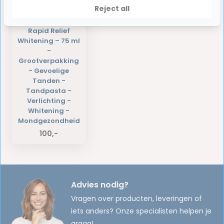
Reject all
3 x Sensodyne –
Tandpasta –
Rapid Relief
Whitening – 75 ml
-
Grootverpakking
- Gevoelige
Tanden -
Tandpasta -
Verlichting -
Whitening -
Mondgezondheid
100,-
Advies nodig?
Vragen over producten, leveringen of
iets anders? Onze specialisten helpen je
graag!