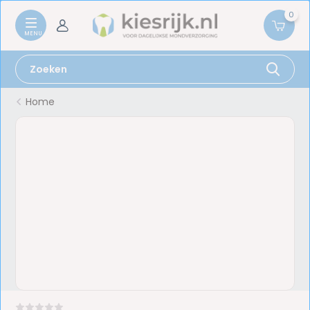
0
Home