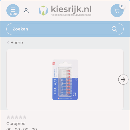
0
Home
Curaprox
0
0
:
0
0
:
0
0
:
0
0