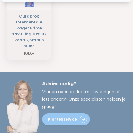
Curaprox
Interdentale
Rager Prime
Navulling CPS 07
Rood 2,5mm 8
stuks
100,-
Advies nodig?
Vragen over producten, leveringen of
iets anders? Onze specialisten helpen je
graag!
Klantenservice