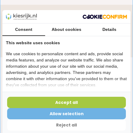
Heb je een vraag over dit product?
Onze specialisten helpen je graag! Spreek ons aan
Consent
About cookies
Details
in de chat of stuur een e-mail.
This website uses cookies
Stuur e-mail
We use cookies to personalize content and ads, provide social
media features, and analyze our website traffic. We also share
Productomschrijving
information about your use of our site with our social media,
advertising, and analytics partners. These partners may
combine it with other information you've provided to them or that
Reviews
they've collected from your use of their services.
Accept all
Laatst bekeken producten
Allow selection
Reject all