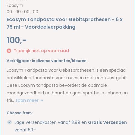
Ecosym
0
0
:
0
0
:
0
0
:
0
0
Ecosym Tandpasta voor Gebitsprothesen - 6 x
75 ml - Voordeelverpakking
100,-
Tijdelijk niet op voorraad
Verkrijgbaar in diverse varianten/kleuren:
Ecosym Tandpasta voor Gebitsprothesen is een speciaal
ontwikkelde tandpasta voor mensen met een kunstgebit.
Deze Ecosym tandpasta bevordert de optimale
mondgezondheid en houdt de gebitsprothese schoon en
fris.
Toon meer
Choose from:
Lage verzendkosten vanaf 3,99 en
Gratis Verzenden
vanaf 59.-