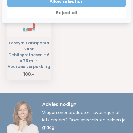
Laatst bekeken producten
Allow selection
Reject all
Ecosym Tandpasta
voor
Gebitsprothesen - 6
x 75 ml -
Voordeelverpakking
100,-
Advies nodig?
Vragen over producten, leveringen of
iets anders? Onze specialisten helpen je
graag!