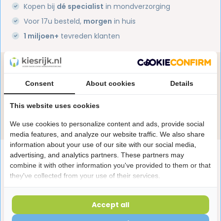
Kopen bij
dé specialist
in mondverzorging
Voor 17u besteld,
morgen
in huis
1 miljoen+
tevreden klanten
Heb je een vraag over dit product?
Onze specialisten helpen je graag! Spreek ons aan
Consent
About cookies
Details
in de chat of stuur een e-mail.
This website uses cookies
Stuur e-mail
We use cookies to personalize content and ads, provide social
media features, and analyze our website traffic. We also share
information about your use of our site with our social media,
Productomschrijving
advertising, and analytics partners. These partners may
combine it with other information you've provided to them or that
they've collected from your use of their services.
Reviews
Accept all