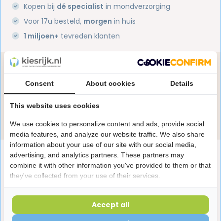
Kopen bij
dé specialist
in mondverzorging
Voor 17u besteld,
morgen
in huis
1 miljoen+
tevreden klanten
Heb je een vraag over dit product?
Onze specialisten helpen je graag! Spreek ons aan
Consent
About cookies
Details
in de chat of stuur een e-mail.
This website uses cookies
Stuur e-mail
We use cookies to personalize content and ads, provide social
media features, and analyze our website traffic. We also share
information about your use of our site with our social media,
Productomschrijving
advertising, and analytics partners. These partners may
combine it with other information you've provided to them or that
they've collected from your use of their services.
Reviews
Accept all