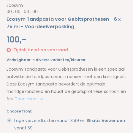
Ecosym
0
0
:
0
0
:
0
0
:
0
0
Ecosym Tandpasta voor Gebitsprothesen - 6 x
75 ml - Voordeelverpakking
100,-
Tijdelijk niet op voorraad
Verkrijgbaar in diverse varianten/kleuren:
Ecosym Tandpasta voor Gebitsprothesen is een speciaal
ontwikkelde tandpasta voor mensen met een kunstgebit.
Deze Ecosym tandpasta bevordert de optimale
mondgezondheid en houdt de gebitsprothese schoon en
fris.
Toon meer
Choose from:
Lage verzendkosten vanaf 3,99 en
Gratis Verzenden
vanaf 59.-