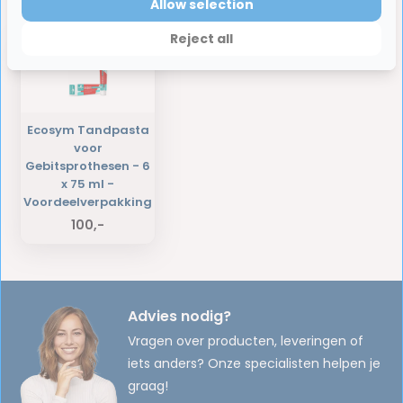
Laatst bekeken producten
Allow selection
Reject all
Ecosym Tandpasta
voor
Gebitsprothesen - 6
x 75 ml -
Voordeelverpakking
100,-
Advies nodig?
Vragen over producten, leveringen of
iets anders? Onze specialisten helpen je
graag!