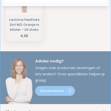
Lactona FlexPicks
2in1 M/L Oranje in
blister - 20 stuks
4,95
Advies nodig?
Vragen over producten, leveringen of
iets anders? Onze specialisten helpen je
graag!
Klantenservice