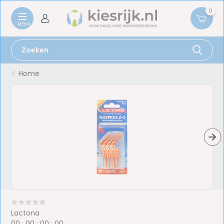
0
Home
Lactona
0
0
:
0
0
:
0
0
:
0
0