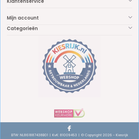
Klantenservice
Mijn account
Categorieën
BTW: NL861887438B01
KvK: 81009453
© Copyright 2026 - Kiesrijk