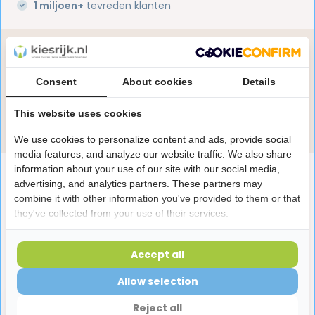
1 miljoen+
tevreden klanten
Heb je een vraag over dit product?
Onze specialisten helpen je graag! Spreek ons aan
Consent
About cookies
Details
in de chat of stuur een e-mail.
This website uses cookies
Stuur e-mail
We use cookies to personalize content and ads, provide social
media features, and analyze our website traffic. We also share
information about your use of our site with our social media,
Productomschrijving
advertising, and analytics partners. These partners may
combine it with other information you've provided to them or that
they've collected from your use of their services.
Reviews
Accept all
Laatst bekeken producten
Allow selection
Reject all