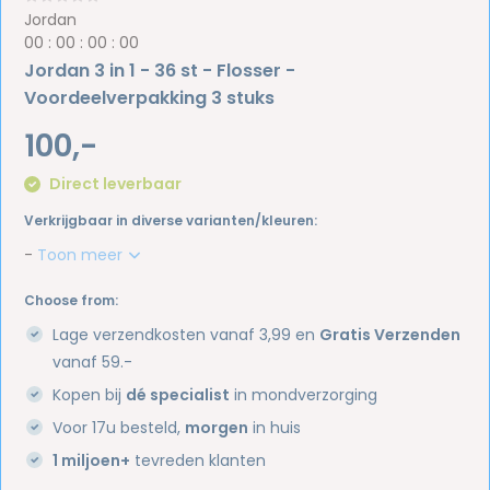
Jordan
0
0
:
0
0
:
0
0
:
0
0
Jordan 3 in 1 - 36 st - Flosser -
Voordeelverpakking 3 stuks
100,-
Direct leverbaar
Verkrijgbaar in diverse varianten/kleuren:
-
Toon meer
Choose from:
Lage verzendkosten vanaf 3,99 en
Gratis Verzenden
vanaf 59.-
Kopen bij
dé specialist
in mondverzorging
Voor 17u besteld,
morgen
in huis
1 miljoen+
tevreden klanten