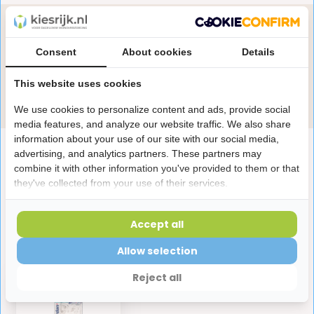
Heb je een vraag over dit product?
Onze specialisten helpen je graag! Spreek ons aan
Consent
About cookies
Details
in de chat of stuur een e-mail.
This website uses cookies
Stuur e-mail
We use cookies to personalize content and ads, provide social
media features, and analyze our website traffic. We also share
information about your use of our site with our social media,
Productomschrijving
advertising, and analytics partners. These partners may
combine it with other information you've provided to them or that
they've collected from your use of their services.
Reviews
Accept all
Laatst bekeken producten
Allow selection
Reject all