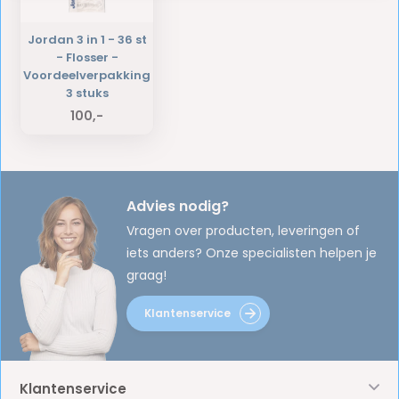
Jordan 3 in 1 - 36 st
- Flosser -
Voordeelverpakking
3 stuks
100,-
Advies nodig?
Vragen over producten, leveringen of
iets anders? Onze specialisten helpen je
graag!
Klantenservice
Klantenservice