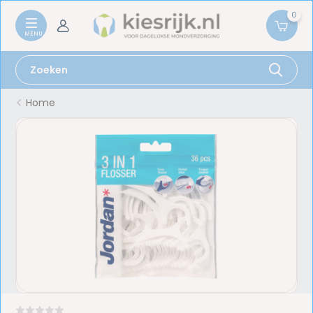
0
Home