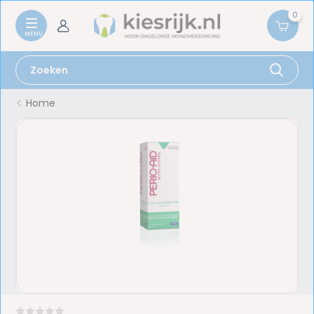
0
Home