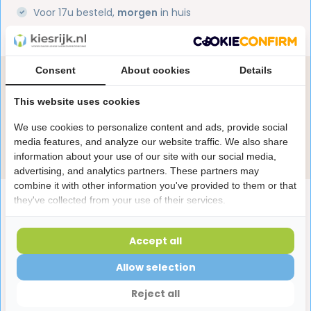
Voor 17u besteld,
morgen
in huis
1 miljoen+
tevreden klanten
Consent
About cookies
Details
Heb je een vraag over dit product?
Onze specialisten helpen je graag! Spreek ons aan
This website uses cookies
in de chat of stuur een e-mail.
We use cookies to personalize content and ads, provide social
media features, and analyze our website traffic. We also share
Stuur e-mail
information about your use of our site with our social media,
advertising, and analytics partners. These partners may
combine it with other information you've provided to them or that
Productomschrijving
they've collected from your use of their services.
Accept all
Reviews
Allow selection
Laatst bekeken producten
Reject all