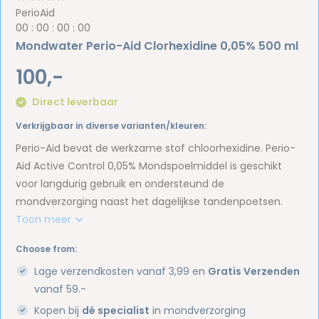
PerioAid
0
0
:
0
0
:
0
0
:
0
0
Mondwater Perio-Aid Clorhexidine 0,05% 500 ml
100,-
Direct leverbaar
Verkrijgbaar in diverse varianten/kleuren:
Perio-Aid bevat de werkzame stof chloorhexidine. Perio-
Aid Active Control 0,05% Mondspoelmiddel is geschikt
voor langdurig gebruik en ondersteund de
mondverzorging naast het dagelijkse tandenpoetsen.
Toon meer
Choose from:
Lage verzendkosten vanaf 3,99 en
Gratis Verzenden
vanaf 59.-
Kopen bij
dé specialist
in mondverzorging