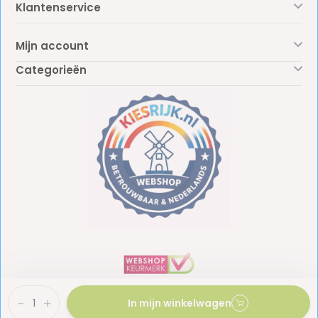
Klantenservice
Mijn account
Categorieën
-
+
In mijn winkelwagen
BTW: NL861887438B01
KvK: 81009453
© Copyright 2026 - Kiesrijk