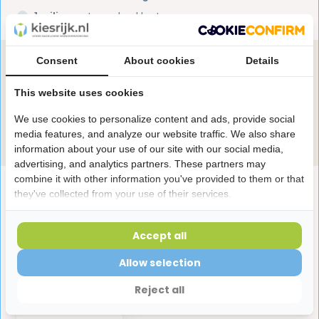
1 miljoen+
tevreden klanten
Consent
About cookies
Details
Heb je een vraag over dit product?
Onze specialisten helpen je graag! Spreek ons aan
This website uses cookies
in de chat of stuur een e-mail.
We use cookies to personalize content and ads, provide social
Stuur e-mail
media features, and analyze our website traffic. We also share
information about your use of our site with our social media,
advertising, and analytics partners. These partners may
combine it with other information you've provided to them or that
Productomschrijving
they've collected from your use of their services.
Reviews
Accept all
Allow selection
Laatst bekeken producten
Reject all