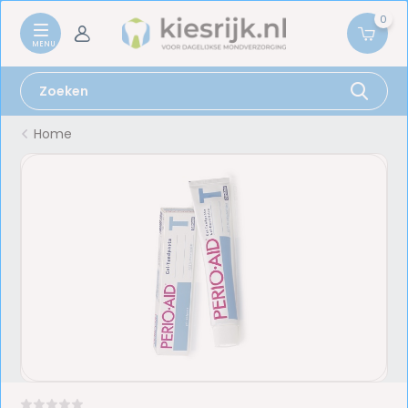
0
Home