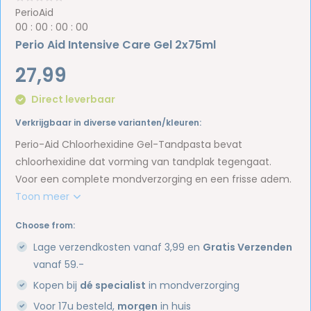
PerioAid
0
0
:
0
0
:
0
0
:
0
0
Perio Aid Intensive Care Gel 2x75ml
27,99
Direct leverbaar
Verkrijgbaar in diverse varianten/kleuren:
Perio-Aid Chloorhexidine Gel-Tandpasta bevat
chloorhexidine dat vorming van tandplak tegengaat.
Voor een complete mondverzorging en een frisse adem.
Toon meer
Choose from:
Lage verzendkosten vanaf 3,99 en
Gratis Verzenden
vanaf 59.-
Kopen bij
dé specialist
in mondverzorging
Voor 17u besteld,
morgen
in huis